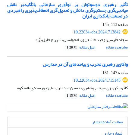
تأثیر رهبری دوسوتوان بر نوآوری سازمانی باتأکید‌بر نقش
میانجی‌گری جستجوگری دانش و تعدیل‌گری انعطاف‌پذیری راهبردی
در صنعت بانکداری ایران
صفحه
113-145
10.22034/obs.2024.713842
سجاد فارسی، وحید خاشعی ورنامخواستی، شهرام خلیل نژاد
مشاهده مقاله
اصل مقاله
1.28 M
واکاوی رهبری مخرب و پیامدهای آن در مدارس
صفحه
147-181
10.22034/obs.2024.715145
کلثوم کهریزی، مرتضی طاهری، حسین عبداللهی، علی خورسندی طاسکوه
مشاهده مقاله
اصل مقاله
1.15 M
مقالات آماده انتشار
شماره جاری