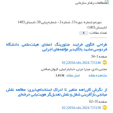
دوره و شماره:
دوره 13، شماره 2 - شماره پیاپی 50، تابستان 1403
(تابستان 1403)
تعداد مقالات:
6
طراحی الگوی فرایند منتورینگ اعضای هیئت‌علمی دانشگاه
فردوسی مشهد باتأکیدبر مؤلفه‌های اجرایی
صفحه
1-34
10.22034/obs.2024.715146
مجتبی نادی، میترا عزتی، خدایار ابیلی، کیوان صالحی
مشاهده مقاله
اصل مقاله
1.03 M
از نگرشِ کارراهه متغیر تا ادراکِ استخدام‌پذیری: مطالعه نقش
میانجی بازآفرینی شغل و نقش تعدیل‌گر هویت‌یابی حرفه‌ای
صفحه
35-62
10.22034/obs.2024.715130