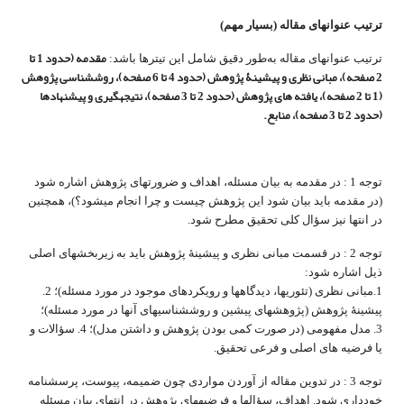
ترتیب عنوان‎های مقاله (بسیار مهم)
مقدمه (حدود 1 تا
ترتیب عنوان‎های مقاله به‌طور دقیق شامل این تیترها باشد:
2 صفحه)، مبانی نظری و پیشینۀ پژوهش (حدود 4 تا 6 صفحه)، روش­شناسی پژوهش
(1 تا 2 صفحه)، یافته ­های پژوهش (حدود 2 تا 3 صفحه)، نتیجه
گیری و پیشنهادها
(حدود 2 تا 3 صفحه)، منابع.
توجه 1 : در مقدمه به بیان مسئله، اهداف و ضرورت‎های پژوهش اشاره شود
(در مقدمه باید بیان شود این پژوهش چیست و چرا انجام می‎شود؟)، همچنین
در انتها نیز سؤال کلی تحقیق مطرح شود.
توجه 2 : در قسمت مبانی نظری و پیشینۀ پژوهش باید به زیربخش‎های اصلی
ذیل اشاره شود:
1.مبانی نظری (تئوری‎ها، دیدگاه‎ها و رویکردهای موجود در مورد مسئله)؛ 2.
پیشینۀ پژوهش (پژوهش‎های پیشین و روش‎شناسی‎های آنها در مورد مسئله)؛
3. مدل مفهومی (در صورت کمی بودن پژوهش و داشتن مدل)؛ 4. سؤالات و
یا فرضیه ­های اصلی و فرعی تحقیق.
توجه 3 : در تدوین مقاله از آوردن مواردی چون ضمیمه، پیوست، پرسش‎نامه
خودداری شود. اهداف، سؤال‎ها و فرضیه‎های پژوهش در انتهای بیان مسئله