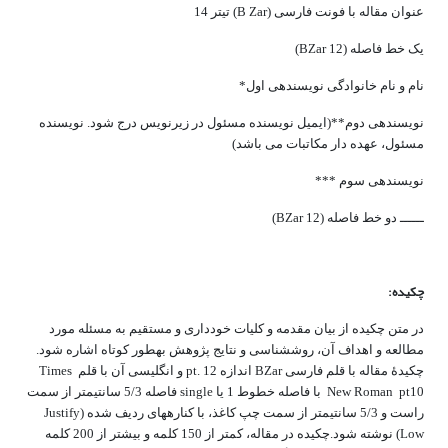
عنوان مقاله با فونت فارسی (B Zar) تیتر 14
یک خط فاصله (BZar 12)
نام و نام خانوادگی نویسنده‎ی اول*
نویسنده‎ی دوم**(ایمیل نویسنده مسئول در زیرنویس درج شود. نویسنده
مسئول، عهده دار مکاتبات می باشد)
نویسنده‎ی سوم ***
ــــــ دو خط فاصله (BZar 12)
چکیده:
در متن چکیده از بیان مقدمه و کلیات خودداری و مستقیم به مسئله‎ مورد
مطالعه و اهداف آن، روش‎شناسی و نتایج پژوهش به‎طور کوتاه اشاره شود.
چکیدۀ مقاله با قلم فارسی BZar اندازه pt. 12 و انگلیسی آن با قلم Times
New Roman pt10 با فاصله خطوط 1 یا single فاصله 5/3 سانتیمتر از سمت
راست و 5/3 سانتیمتر از سمت چپ کاغذ، با کناره­های ردیف شده (Justify
Low) نوشته شود.چکیده در مقاله‎، کمتر از 150 کلمه و بیشتر از 200 کلمه