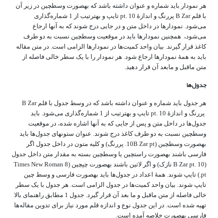
هر نمودار باید شماره و عنوان داشته باشد که به‎صورت وسط­چین در زیر آن
با قلم B Zar پررنگ و اندازۀ pt. 10 تایپ و به‎ترتیب از 1 شماره‌گذاری
می‌شود. نمودارها در داخل متن و در جایی درج شوند که به آنها ارجاع
می‌شود، هم­چنین نمودارها باید در موقعیت وسط‎چین نسبت به دو طرف
کاغذ قرار گیرند. بیان واحد کمیت‌ها در نمودارها الزامی است. در متن مقاله
باید به همۀ نمودارها ارجاع شود. هر نمودار را با یک سطر خالی فاصله از
متن ماقبل و مابعد آن قرار دهید.
جدول‌ها
هر جدول باید شماره و عنوان داشته باشد که در وسط جدول با قلم B Zar
پررنگ و اندازۀ pt. 10 تایپ و به‎ترتیب از 1 شماره‌گذاری می‌شود. باید
جدول‌ها در داخل متن و پس از جایی که به آنها اشاره شده، در موقعیت
وسط­چین نسبت به دو طرف کاغذ درج شوند. عنوان ستون­های جدول‌ها باید
به‎صورت وسط‎چین (10B Zar pt. پررنگ) و کلیه متون در داخل جدول اگر
فارسی باشند به‎صورت راست­چین یا وسط‎چین بسته به مقدار متن داخل جدول
(B Zar pt. 10 نازک) و اگر لاتین باشند به‎صورت چپ­چین (Times New Roman 8
pt.) تایپ شوند. همۀ اعداد در جدول‌ها باید به‎صورت فارسی و وسط چین
تایپ شوند. بیان واحد کمیت‌ها در جدول الزامی است. هر جدول با یک سطر
خالی فاصله از متن ماقبل و ما بعد آن قرار گیرد. جدول 1 مطابق راهنمای بالا
تهیه شده است. در این جدول نوع و اندازه قلم مورد نیاز برای تدوین مقاله‌ها
فارسی به‎صورت خلاصه آمده است.