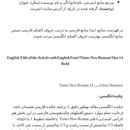
مرجع منابع اینترنتی: نام‌خانوادگی و نام نویسنده (سال). عنوان
برجسته
(
)، گرفته شده در تاریخ، از آدرس سایت اینترنت
در فهرست منابع، ابتدا منابع فارسی به ­ترتیب حروف الفبای فارسی سپس
منابع انگلیسی به‎ترتیب حروف الفبای انگلیسی مرتب شوند.
English Title of
the Article with English Font (Times New Roman) Size 14
Bold
A line Distanceــــ Times New Roman 11
چکیده انگلیسی:
چکیده انگلیسی مقاله به‎طور دقیق با ترجمه چکیده فارسی همسان باشد
(رعایت تمام موارد دستورالعمل‎های چکیده‎نویسی فارسی در این بخش هم
الزامی است) و با قلم Times New Roman با فاصله خطوط 1 یا single
فاصله 5/3 سانتیمتر از سمت راست و 5/3 سانتیمتر از سمت چپ کاغذ، با