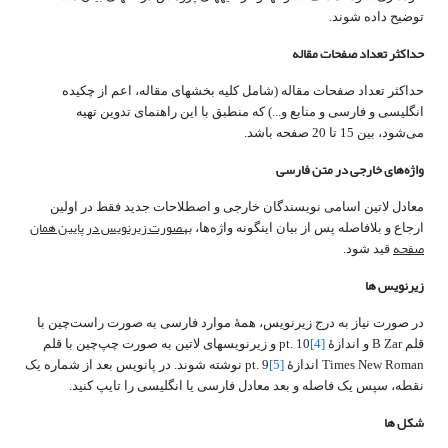
توضیح داده شوند.
حداکثر تعداد صفحات مقاله
حداکثر تعداد صفحات مقاله (شامل کلیه بخش‎های مقاله، اعم از چکیده
انگلیسی و فارسی و منابع و...) که منطبق با این راهنمای تدوین تهیه
می‌شود، بین 15 تا 20 صفحه باشد.
واژه‌های خارجی در متن فارسی
معادل لاتین اسامی نویسندگان خارجی و اصطلاحات جدید فقط در اولین
به‎صورت زیرنویس در پایین همان
ارجاع و بلافاصله پس از بیان این‎گونه واژه‌ها،
صفحه
قید شود.
زیرنویس ­ها
در صورت نیاز به درج زیرنویس، همۀ‌ موارد فارسی به‎ صورت راست‌چین با
[4]
قلم B Zar و اندازۀ pt. 10
و زیرنویس­های لاتین به صورت چپ‌چین با قلم
[5]
Times New Roman اندازۀ pt. 9
نوشته شوند. در پانویس بعد از شماره یک
نقطه، سپس یک فاصله و بعد معادل فارسی یا انگلیسی را تایپ کنید.
شکل ها