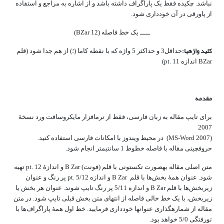
نباشد. چکیده فقط یک پاراگراف داشته باشد و از اشاره به مراجع و استفاده
از پاورقی در آن خودداری شود.
ـــــ یک خط فاصله (BZar 12)
کلید واژه­ها:
حداقل3 و حداکثر 5 واژه که با نقطه کاما (؛) از هم جدا شود (قلم
BZar اندازه pt. 11)
مقدمه
برای تایپ مقاله به زبان فارسی، فقط از نرم‎افزار مایکروسافت ورد نسخۀ
2007
(MS-Word 2007) در محیط ویندوز با امکانات فارسی استفاده کنید.
حروف‎چینی مقاله با فاصله خطوط 1 سانتی­متر انجام شود.
متن اصلی مقاله به‎صورت تک‎ستونی با قلم (فونت) B Zar و اندازۀ pt. 12 تهیه
شود. عنوان همۀ بخش‌ها با قلم B Zar و اندازه pt. 5/12 پر رنگ و عنوان
زیربخش‌ها با قلم B Zar و اندازه 5/11 پر رنگ تایپ شوند. عنوان هر بخش یا
زیربخش، با یک خط خالی فاصله از انتهای متن بخش قبلی تایپ شود. در متن
مقاله از شماره‎گذاری عنوان‎ها خودداری فرمایید. خط اول همۀ پاراگراف‌ها با
تورفتگی 5/0 خواهد بود.