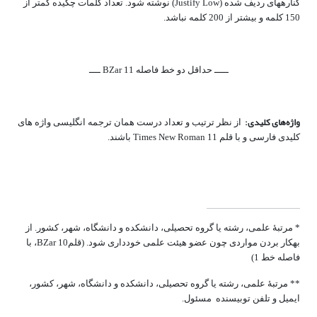
کناره­های ردیف شده (Justify Low) نوشته شود. تعداد کلمات چکیده کمتر از
150 کلمه و بیشتر از 200 کلمه نباشد.
ـــــ حداقل دو خط فاصله BZar 11 ــــ
واژه‌های کلیدی:
از نظر ترتیب و تعداد درست همان ترجمه انگلیسی واژه­ های
کلیدی فارسی و با قلم Times New Roman 11 باشند.
* مرتبۀ علمی، رشته یا گروه تحصیلی، دانشکده و دانشگاه، شهر، کشور. از
به‎کار بردن مواردی چون عضو هیئت علمی خودداری شود. (قلم10 BZar، با
فاصله خط 1)
** مرتبۀ علمی، رشته یا گروه تحصیلی، دانشکده و دانشگاه، شهر، کشور،
ایمیل و تلفن توبیسنده مسئول.