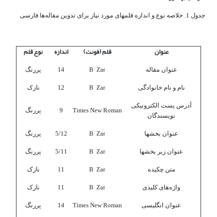
جدول 1. خلاصه نوع و اندازه قلم­های مورد نیاز برای تدوین مقاله‌ها فارسی
عنوان
قلم (فونت)
اندازه
نوع قلم
عنوان مقاله
B Zar
14
پررنگ
نام و نام خانوادگی
B Zar
12
نازک
آدرس پست الکترونیکی
Times New Roman
9
پررنگ
نویسندگان
عنوان بخش­ها
B Zar
5/12
پررنگ
عنوان زیر بخش­ها
B Zar
5/11
پررنگ
متن چکیده
B Zar
11
نازک
واژه‌های کلیدی
B Zar
11
نازک
عنوان انگلیسی
Times New Roman
14
پررنگ