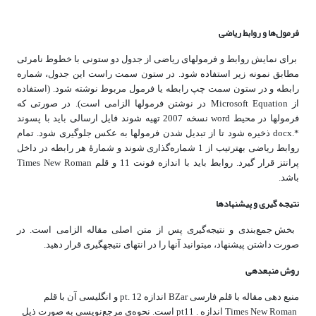
فرمول‌ها و روابط ریاضی
برای نمایش روابط و فرمول­های ریاضی از جدول دو ستونی با خطوط نامرئی
مطابق نمونه زیر استفاده شود. در ستون سمت راست این جدول، شماره
رابطه و در ستون سمت چپ رابطه یا فرمول مربوط نوشته شود. (استفاده
از Microsoft Equation در نوشتن فرمول­ها الزامی است). در صورتی که
فرمول­ها در محیط word نسخه 2007 تهیه شوند فایل ارسالی باید با پسوند
*.docx ذخیره شود تا از تبدیل شدن فرمول­ها به عکس جلوگیری شود. تمام
روابط ریاضی به‎ترتیب از 1 شماره‌گذاری شوند و شمارۀ هر رابطه در داخل
پرانتز قرار گیرد. روابط باید با اندازه فونت 11 و قلم Times New Roman
باشد.
نتیجه­ گیری و پیشنهادها
بخش جمع‌بندی و نتیجه‌گیری پس از متن اصلی مقاله الزامی است. در
صورت داشتن پیشنهاد، می‎توانید آنها را در انتهای نتیجه‎گیری قرار دهید.
روش منبع‎دهی
‎منبع دهی مقاله با قلم فارسی BZar اندازه pt. 12 و انگلیسی آن با قلم
Times New Roman اندازه . pt11 است. نحوه‌ی مرجع‌نویسی به صورت ذیل