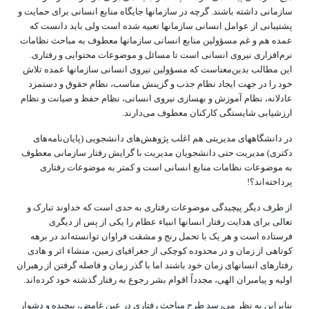
سازمانی داشته باشند. گرچه در سازمانها جایگاه منابع انسانی برای حمایت و
پشتیبانی از عوامل انسانی سازمانها تعبیه شده است ولی باید دانست که
عمده هم و غم مسؤولین منابع انسانی سازمانها معطوف به مباحث نظامات
نرم‌افزاری نیروی انسانی است تا مسائل و موضوعات محتوایی و رفتاری.
این مطالب بدین‌معناست که مسؤولین نیروی انسانی سازمانها عمده تلاش
خود را در جهت ایجاد نظام جذب و گزینش مناسب، نظام حقوق و دستمزد
عادلانه، نظام آموزش و بهسازی نیروی انسانی، ‌نظام حفظ و صیانت و نظام
ارزشیابی شایستگی کارکنان معطوف می‌دارند.
در دانشگاههای مدیریتی هم اغلب پژوهش‌های دانشجویی (پایان‌نامه‌های
دکتری) مدیریت حتی دانشجویان مدیریت با گرایش رفتار سازمانی معطوف
به موضوعات نظامات منابع انسانی است و کمتر به موضوعات رفتاری
پرداخته‌اند؟!
از طرف دیگر پیچیدگی موضوعات رفتاری به حدی است که خداوند تبارک و
تعالی برای هدایت رفتار انسانها انبیاء عظام را یکی از پس از دیگری
فرستاده است و هر یک با تحمل رنج و مشقت فراوان توانسته‌اند در برهه
کوتاهی از زمان و در محدوده کوچکی از جغرافیای زمین، منشاء اثر و هادی
رفتارهای انسانهای زمان خود باشند اما با گذر زمان و فاصله گرفتن از رهبران
اولیه و پیامبران الهی، مجدداً اقوام بشر رجوع به رفتار گذشته خود کرده‌اند.
بنابراین به نظر می‌رسد طرح مباحث رفتاری در عین غامض، پیچیده و دشوار