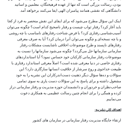
بودن، رسالت بزرگی است که تنها از عهده فرهیختگان، معلمین و اساتید
دانشگاهی که نقشی همانند پیامبران الهی ایفا می‌کنند برخواهد آمد.
اینک این سؤال مطرح می‌شود که برای ایفای این نقش منحصر به فرد از کجا
باید آغاز کرد؟ رفتار ثواب چیست و رفتار ناصحیح کدام است؟ چگونه می‌توان
آسیب‌شناسی رفتاری کرد؟ با فرض شناخت رفتارهای نامناسب با چه روشی
و با چه نسخه‌ای و چگونه می‌توان آنرا درمان کرد؟ آیا به صرف معرفی
رفتارهای ناپسند و طرح موضوعات اخلاقی ناشایست مشکلات رفتار
سازمانی سازمانها حل می‌گردد؟ چگونه می‌شود سازمانها را نسبت به
موضوعات رفتار سازمانی کارکنان خود حساس نمود؟ آیا استانداردهای
رفتاری خاصی در دنیا معرفی شده است؟ اصلاً معرفی استاندارد رفتاری با
طبیعت خداجوی و روح سرشار از خلاقیت انسانها سازگاری دارد؟ این
سؤالات و ده‌ها سؤال دیگر ذهنیت دست‌اندرکاران این نشریه را به خود
مشغول داشته و برای پاسخ به این سؤالات دست یاری به سوی تمامی
صاحب‌نظران و خردوران و دانشمندان حوزه مدیریت و رفتار سازمانی دراز
کرده و همگی را برای انجام چنین رسالت عظیمی به همکاری دعوت
می‌نماییم.
اهداف کلی نشریه:
ارتقاء جایگاه مدیریت رفتار سازمانی در سازمان های کشور