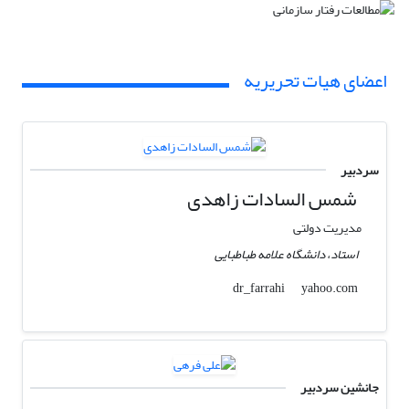
اعضای هیات تحریریه
سردبیر
شمس السادات زاهدی
مدیریت دولتی
استاد، دانشگاه علامه طباطبایی
yahoo.com
dr_farrahi
جانشین سردبیر