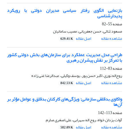
بازنمایی الگوی رفتار سیاسی مدیران دولتی با رویکرد
پدیدارشناسی
صفحه
55-82
مسعود ثنائی، حسن جعفریانی، مصیب سامانیان
مشاهده مقاله
اصل مقاله
629.41 K
طراحی مدل مدیریت عملکرد برای سازمان‌های بخش دولتی کشور
با تمرکز بر نقش پیشران رهبری
صفحه
83-112
روح‌اله نوری، اکبر حسن پور، یوسف وکیلی، عبدالرضا غنی زاده
مشاهده مقاله
اصل مقاله
842.53 K
واکاوی بدقلقی سازمانی: ویژگی‌های کارکنان بدقلق و عوامل مؤثر بر
آن‌ها
صفحه
113-142
آوات یزدان خواە، روح اله سهرابی، علی اصغری صارم
مشاهده مقاله
اصل مقاله
582.09 K