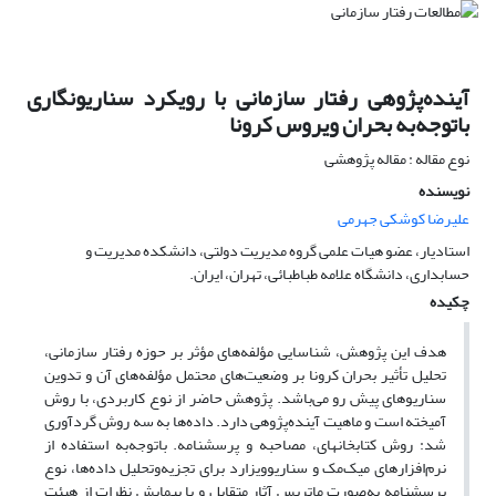
آینده‌پژوهی رفتار سازمانی با رویکرد سناریونگاری
باتوجه‌به بحران ویروس کرونا
نوع مقاله : مقاله پژوهشی
نویسنده
علیرضا کوشکی جهرمی
استادیار، عضو هیات علمی گروه مدیریت دولتی، دانشکده مدیریت و
حسابداری، دانشگاه علامه طباطبائی، تهران، ایران.
چکیده
هدف این پژوهش، شناسایی مؤلفه‌های مؤثر بر حوزه رفتار سازمانی،
تحلیل تأثیر بحران کرونا بر وضعیت‌های محتمل مؤلفه‌های آن و تدوین
سناریوهای پیش ­رو می‌باشد. پژوهش حاضر از نوع کاربردی، با روش
آمیخته است و ماهیت آینده‌پژوهی دارد. داده‌ها به سه روش گردآوری
شد: روش کتابخانه­ای، مصاحبه و پرسشنامه. باتوجه‌به استفاده از
نرم‌افزارهای میک‌مک و سناریوویزارد برای تجزیه‌‌وتحلیل داده‌ها، نوع
پرسشنامه به‌صورت ماتریس آثار متقابل و با پیمایش نظرات از هیئت