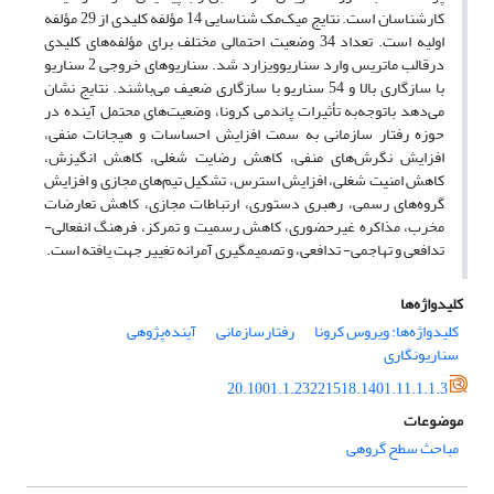
کارشناسان است. نتایج میک‌مک شناسایی 14 مؤلفه کلیدی از 29 مؤلفه
اولیه است. تعداد 34 وضعیت احتمالی مختلف برای مؤلفه‌های کلیدی
درقالب ماتریس وارد سناریوویزارد شد. سناریوهای خروجی 2 سناریو
با سازگاری بالا و 54 سناریو با سازگاری ضعیف می‌باشند. نتایج نشان
می‌دهد باتوجه‌به تأثیرات پاندمی کرونا، وضعیت‌های محتمل آینده در
حوزه رفتار سازمانی به سمت افزایش احساسات و هیجانات منفی،
افزایش نگرش‌های منفی، کاهش رضایت شغلی، کاهش انگیزش،
کاهش امنیت شغلی، افزایش استرس، تشکیل تیم‌های مجازی و افزایش
گروه‌های رسمی، رهبری دستوری، ارتباطات مجازی، کاهش تعارضات
مخرب، مذاکره غیرحضوری، کاهش رسمیت و تمرکز، فرهنگ انفعالی-
تدافعی و تهاجمی- تدافعی، و تصمیم­گیری آمرانه تغییر جهت یافته است.
کلیدواژه‌ها
کلیدواژه‌ها: ویروس کرونا
رفتارسازمانی
آینده‌پژوهی
سناریونگاری
20.1001.1.23221518.1401.11.1.1.3
موضوعات
مباحث سطح گروهی