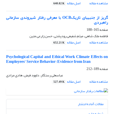
مشاهده مقاله
اصل مقاله
640.02 K
گریز از جنبه‏های تاریکOCB با معرفی رفتار شهروندی سازمانی
راهبردی
صفحه
165-188
فاطمه ملک شاهی، میثم شفیعی رودپشتی، حسن زارعی متین
مشاهده مقاله
اصل مقاله
652.21 K
Psychological Capital and Ethical Work Climate Effects on
Employees’ Service Behavior: Evidence from Iran
صفحه
189-212
عباسعلی رستگار، داوود فیض، هادی مرادی
مشاهده مقاله
اصل مقاله
527.49 K
مقالات آماده انتشار
شماره جاری