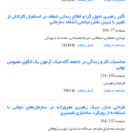
681.26 K
تأثیر رهبری تحول گرا و اطلاع رسانی شفاف بر استقبال کارکنان از
تغییر با تبیین نقش میانجی اعتماد سازمانی
صفحه
77-104
مهدی دهقانی سلطانی، مریم مصباحی، محدثه درویش
مشاهده مقاله
اصل مقاله
722.01 K
مناسبات کار و زندگی در جامعه آکادمیک: آزمون یک الگوی مفهومی
بومی
صفحه
105-134
الهام ابراهیمی
مشاهده مقاله
اصل مقاله
758.1 K
طراحی مدل سبک رهبری مغرورانه در سازمان‌های دولتی با
استفاده از رویکرد ساختاری تفسیری
صفحه
135-164
یوسف محمدی مقدم، عبداله ساعدی، ایوب پژوهان