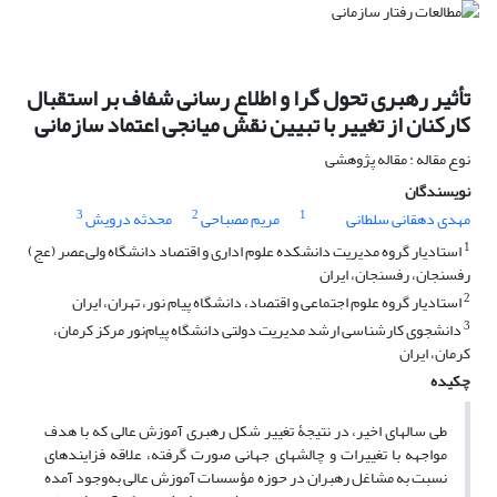
تأثیر رهبری تحول گرا و اطلاع رسانی شفاف بر استقبال
کارکنان از تغییر با تبیین نقش میانجی اعتماد سازمانی
نوع مقاله : مقاله پژوهشی
نویسندگان
3
2
1
مهدی دهقانی سلطانی
مریم مصباحی
محدثه درویش
1
استادیار گروه مدیریت دانشکده علوم اداری و اقتصاد دانشگاه ولی‌عصر (عج)
رفسنجان، رفسنجان، ایران
2
استادیار گروه علوم اجتماعی و اقتصاد، دانشگاه پیام نور، تهران، ایران
3
دانشجوی کارشناسی ارشد مدیریت دولتی دانشگاه پیام‌نور مرکز کرمان،
کرمان، ایران
چکیده
طی سال­های اخیر، در نتیجۀ تغییر شکل رهبری آموزش عالی که با هدف
مواجهه با تغییرات و چالش‎های جهانی صورت گرفته، علاقه فزاینده­ای
نسبت به مشاغل رهبران در حوزه مؤسسات آموزش عالی به‌وجود آمده