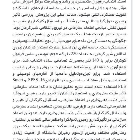
است. انتخاب رهبران متخصص، بر رشد و پیشرفت مراکز آموزش عالی
مؤثر بوده و عاملی اساسی در دستیابی به استانداردهای دانشگاه و
تقویت عملکرد، تلقی می‎شود. هدف اصلی این پژوهش، بررسی تأثیر
رهبری تحول‌گرا و اطلاع‌رسانی شفاف بر استقبال کارکنان از تغییر، با
تبیین نقش میانجی اعتماد سازمانی در نیروی انتظامی شهرکرمان بود.
تحقیق حاضر ازحیث هدف یک تحقیق کاربردی و همچنین براساس
چگونگی به‌دست‌آوردن داده­های موردنیاز، از نوع تحقیقات توصیفی و
همبستگی است. جامعه آماری این تحقیق عبارت است از کارکنان نیروی
انتظامی شهر کرمان به تعداد 220 نفر که حجم نمونه براساس فرمول
کوکران برابر با 140 نفر به‌صورت تصادفی ساده انتخاب شد. برای
جمع‌آوری داده­‌ها از پرسشنامه استاندارد با روایی و پایایی مناسب
استفاده شد. برای تجزیه‌وتحلیل داده­ها از آماره­های توصیفی و
استنباطی و مدل معادلات ساختاری و نرم­افزارهای16 SPSS و Smart
PLS استفاده شده است. نتایج تحقیق نشان داد که اعتماد سازمانی،
تأثیر مثبت معنی‌داری بر استقبال کارکنان از تغییر دارد. رهبری تحول‏گرا
تأثیر مثبت معنی‌داری بر اعتماد سازمانی، استقبال کارکنان از تغییر و
اطلاع­رسانی شفاف دارد. ازطرفی، اطلاع‎رسانی شفاف بر اعتماد سازمانی
و استقبال کارکنان از تغییر، تأثیر مثبت معنی‌داری دارد. همچنین اعتماد
سازمانی در تأثیرگذاری رهبری تحول­گرا و اطلاع­رسانی شفاف بر استقبال
کارکنان از تغییر، نقش میانجی ایفا می­کند. به‌طورخلاصه اینکه، بروز
رفتارهای مختلف رهبری ازسوی رهبران دانشگاه از اهمیت زیادی
برخوردار است، اما رهبری تحول­گرا به آنها اجازه می‌دهد تا نقش خود را