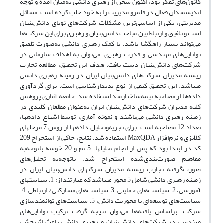
کانون‌های تفکر بود، اکنون سخن از رهبری دانشی به‌میان آمده و توجه
اندیشمندان فعال در قلمرو مدیریت را به خود جلب کرده است. مسائل
مدیریتی، یکی از اساسی‌ترین مشکلات شرکت‌های نوپای دانش‌بنیان
است و تلفیق و ارتباط بین مباحث دانش‌بنیان و رهبری برای این شرکت‌ها
می‌تواند بسیار راهگشا باشد. با کمک رهبری دانشی به‌صورت تلفیق
توانایی‌های مهندسی و قدرت رهبری، می‌توان به اهداف سازمانی در
شرکت‌های دانش‌بنیان دست یافت. هدف این تحقیق، مطالعه تجارب
زیسته مدیران شرکت‌های دانش‌بنیان ایران در زمینه رهبری دانشی
می­باشد. این تحقیق کیفی از نوع پدیدارشناسی است. برای گردآوری
داده‌ها از مصاحبه نیمه‌ساختارمند استفاده شد. جامعه آماری پژوهش
کلیه مدیران شرکت‌های دانش‌بنیان ایران به‌عنوان مطلعان کلیدی در
زمینه رهبری دانشی می‌باشند و نمونه آماری، توسط اشباع داده­ها،
تعداد 12 مصاحبه است. برای تجزیه‌وتحلیل داده­ها از روش 7 مرحله­ای
کلایزی و نرم‌افزار MaxQDA استفاده شد. نتایج، حاکی از استخراج 209
کد در ابتدا بود که پس از انجام تحلیل­ها، 5 تم و 20 خوشه باتوجه‌به
مفاهیم صورت‌بندی‌شده استخراج شد. باتوجه‌به تحلیل‌های
صورت‌گرفته تجارب زیسته مدیران شرکت­های دانش‌بنیان ایران در
زمینه رهبری دانشی شامل 5 محور می­باشد که عبارتند از: 1. سیاست­های
آموزشی، 2. سیاست‌های حمایتی، 3. سیاست‌های مشارکتی/ ارتباطی، 4.
سیاست‌های توسعه‌ای با محوریت دانش، 5. سیاست‌های توانمندسازی
شرکت. براساس یافته‌ها می‌توان نتیجه گرفت ترکیب توانایی‌های
مهندسی در شرکت‌های دانش‌بنیان و رهبری دانشی باعث اثربخشی