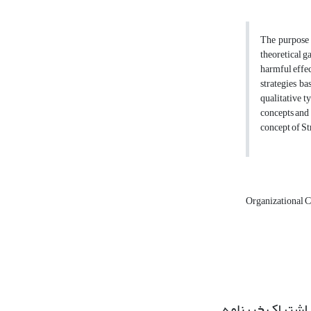
The purpose o
theoretical g
harmful effec
strategies b
qualitative t
concepts and 
concept of S
Organizational C
اشتراک خبرنامه