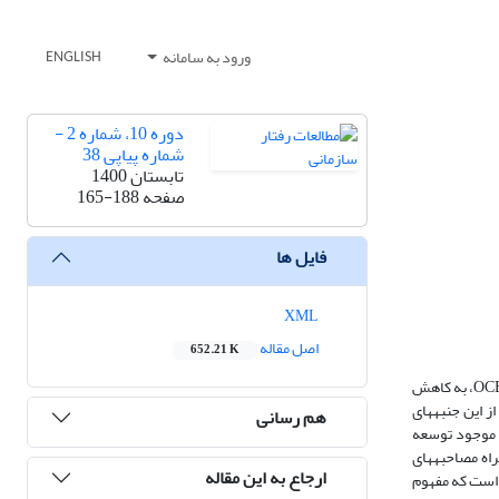
ورود به سامانه
ENGLISH
دوره 10، شماره 2 -
شماره پیاپی 38
تابستان 1400
صفحه
165-188
فایل ها
XML
اصل مقاله
652.21 K
هدف این پژوهش، تبیین الگوی رفتار شهروندی سازمانی راهبردی مبتنی‌بر جنبه‏های تاریک آن است. لذا در این پژوهش سعی شده است ابتدا با بررسی جنبه‏های تاریک OCB، به کاهش
ای کاربردی جهت گریز از این جنبه‏های
هم رسانی
ی موجود توسعه
داده شده و نوعی تحقیق بنیادی از نوع کیفی تلقی می‎شود. لذا جهت توسعه مفهوم از الگوی هیبرید به‌عنوان راهبرد انجام پژوهش و روش‎ کیفی تحلیل مضمون به‌همراه مصاحبه‎های
ارجاع به این مقاله
ژوهش ارائه سه دسته راهبرد تجویزی در کنار مدل اصلی OCB جهت گریز از جنبه‎های تاریک است که مفهوم