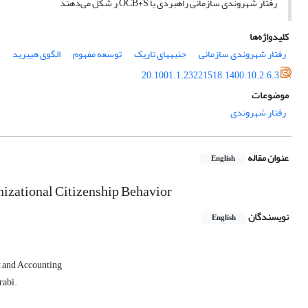
رفتار شهروندی سازمانی راهبردی یا OCB+S ر شکل می‌دهند
کلیدواژه‌ها
رفتار شهروندی سازمانی
جنبه‎های تاریک
توسعه مفهوم
الگوی هیبرید
20.1001.1.23221518.1400.10.2.6.3
موضوعات
رفتار شهروندی
عنوان مقاله
English
nizational Citizenship Behavior
نویسندگان
English
t and Accounting
rabi.