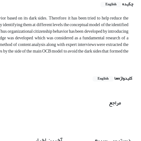
چکیده
English
ior based on its dark sides. Therefore, it has been tried to help reduce the
 identifying them at different levels, the conceptual model of the identified
 Thus, organizational citizenship behavior has been developed by introducing
wledge was developed, which was considered as a fundamental research of a
e method of content analysis along with expert interviews were extracted the
es by the side of the main OCB model to avoid the dark sides that formed the
کلیدواژه‌ها
English
مراجع
دسترسی سریع
آخرین اخبار