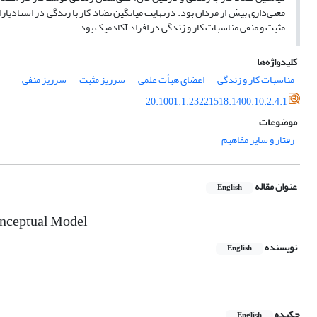
معنی‌داری بیش از مردان بود. درنهایت میانگین تضاد کار با زندگی در استادیارا
مثبت و منفی مناسبات کار و زندگی در افراد آکادمیک بود.
کلیدواژه‌ها
مناسبات کار و زندگی
اعضای هیأت علمی
سرریز مثبت
سرریز منفی
20.1001.1.23221518.1400.10.2.4.1
موضوعات
رفتار و سایر مفاهیم
عنوان مقاله
English
onceptual Model
نویسنده
English
چکیده
English