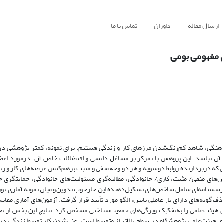
ارسال مقاله
داوران
تماس با ما
 مفهومی بومی
رهنگی، شاهد کم‌رنگ‌شدن مرزهای کار و زندگی هستیم. برای نمونه، کمتر پژوهشی در
بات آن نباشد. این پژوهش با تمرکز بر مشاغل دانشی و اقتضائات خاص آن، درمورد اع
که دربردارنده روابط دوسویه و هر دو وجه منفی و مثبت برهم‌کنش عرصه‌های کار و زند
ی منفی/ مثبت، کاری/ خانوادگی، مطالبه‌گری مسئولیت‌های خانوادگی، حمایتگری خا
پرسشنامه‌ای شامل شاخص‌های تشکیل‌دهنده این چارچوب تدوین و میان نمونه آماری توز
ختاری و نرم‌افزار PLS انجام شد و پس از حذف گویه‌های دارای بار عاملی پایین، الگو مورد تأیید قرار گرفت. آزمون‌های آما
ی هیئت‌علمی را به‌تفکیک ویژگی‌های جمعیت‌شناختی مشخص کرد. نتایج این بخش از ت
ای هیئت‌علمی پژوهشگاه در سطح بالاتر از متوسط است. غنی‌شدن کار توسط زندگی در