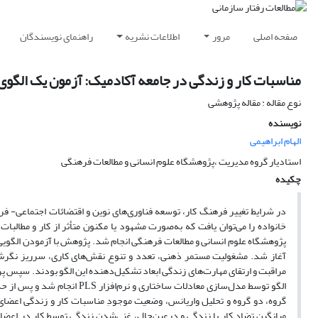
صفحه اصلی
مرور
اطلاعات نشریه
راهنمای نویسندگان
مناسبات کار و زندگی در جامعه آکادمیک: آزمون یک الگوی
نوع مقاله : مقاله پژوهشی
نویسنده
الهام ابراهیمی
استادیار گروه مدیریت ،پژوهشگاه علوم انسانی و مطالعات فرهنگی
چکیده
در شرایط تغییر فرهنگ کار، توسعه فناوری‌های نوین و اقتضائات اجتماعی- ف
خانواده را می‌توان یافت که به‌صورت مشهود یا مکنون متأثر از کار و مطال
پژوهشگاه علوم انسانی و مطالعات فرهنگی انجام شد. پژوهش با آزمودن الگویی 
آغاز شد. مشغولیت مستمر ذهنی، تعدد و تنوع نقش‌های کاری، سرریز نگرش‌ها
مراقبت و ارتقای مهارت‌های زندگی ابعاد تشکیل‌دهنده این الگو بودند. سپس 
الگو توسط مدل‌سازی معادلات سا
گروه، دو گروه و تحلیل واریانس، وضعیت موجودِ مناسبات کار و زندگی اعضا
میانگین تضاد کار با زندگی و درعین‌حال، غنی‌شدن زندگی توسط کار در اعض