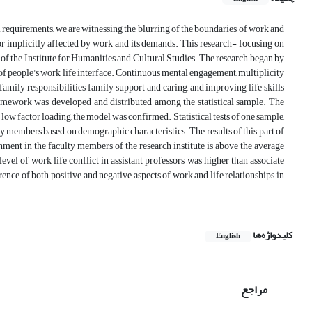
 requirements, we are witnessing the blurring of the boundaries of work and
ly or implicitly affected by work and its demands. This research- focusing on
f the Institute for Humanities and Cultural Studies. The research began by
of people's work life interface. Continuous mental engagement, multiplicity
family responsibilities, family support and caring, and improving life skills
ramework was developed and distributed among the statistical sample. The
ow factor loading, the model was confirmed. Statistical tests of one sample,
ty members based on demographic characteristics. The results of this part of
chment in the faculty members of the research institute is above the average
vel of work life conflict in assistant professors was higher than associate
nce of both positive and negative aspects of work and life relationships in
کلیدواژه‌ها
English
مراجع