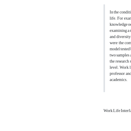
In the condit
life. For exa
knowledge occ
examining a m
and diversity
were the com
model tested 
two samples a
the research 
level. Work l
professor and
academics.
Work Life Interf