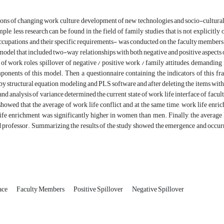
ions of changing work culture, development of new technologies and socio-cultural
mple, less research can be found in the field of family studies that is not explicit
upations and their specific requirements- was conducted on the faculty members o
odel that included two-way relationships with both negative and positive aspects 
 of work roles, spillover of negative / positive work / family attitudes, demanding 
ponents of this model. Then a questionnaire containing the indicators of this f
by structural equation modeling and PLS software and after deleting the items with l
nd analysis of variance determined the current state of work life interface of facul
showed that the average of work life conflict and at the same time, work life enri
ife enrichment was significantly higher in women than men. Finally, the average le
 professor. Summarizing the results of the study showed the emergence and occurre
ace
Faculty Members
Positive Spillover
Negative Spillover