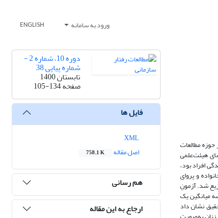
ورود به سامانه
ENGLISH
دوره 10، شماره 2 -
شماره پیاپی 38
تابستان 1400
صفحه
105-134
فایل ها
XML
 حوزه مطالعات
اصل مقاله
758.1 K
ضای هیئت‌علمی
گی افراد بود،
نواده و پروای
هم رسانی
یع شد. آزمونِ
ری مقایسه میانگین یک
حقیق نشان داد
ارجاع به این مقاله
 زنان به‌صورت