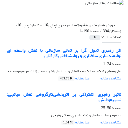
دوره و شماره:
دوره 4، ویژه نامه رهبری (پیاپی 16) - شماره پیاپی 16،
زمستان 1394، صفحه 190-1
تعداد مقالات:
6
اثر رهبری تحول گرا بر تعالی سازمانی با نقش واسطه ای
توانمندسازی ساختاری و روانشناختی کارکنان
صفحه
24-1
علی صفایی شکیب، بابک عبدالملکی، سیدعلی اکبر حسین زاده، مریم موسیوند
مشاهده مقاله
اصل مقاله
439.73 K
تاثیر رهبری اشتراکی بر اثربخشی‌کارگروهی نقش میانجی:
تسهیم‌دانش
صفحه
50-25
محمودرضا اسماعیلی، زینب امیری، مجتبی فرخی
مشاهده مقاله
اصل مقاله
1.04 M