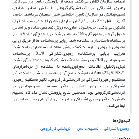
اهداف سازمان تلاش می‌کنند. هدف از پژوهش حاضر بررسی تاثیر
رهبری اشتراکی بر اثربخشی‌کارگروهی با نقش متغیر میانجی
تسهیم‌دانش در سازمان تامین اجتماعی شهر اصفهان می‌باشد. جامعه
آماری شامل 270 نفر از کارکنان سازمان تامین اجتماعی شهر اصفهان
تشکیل می باشد. حجم نمونه آماری به روش تصادفی ساده و بر اساس
جدول گرجسی و مورگان، 159 نفر تعیین شد. برای‌ جمع‌آوری اطلاعات از
پرسشنامه‌استاندارد استفاده شد. روایی پرسشنامه ها از طریق روایی
محتوایی و روایی سازه به کمک روش معادلات ساختاری تایید شد.
ضرایب پایایی پرسشنامه رهبری‌اشتراکی 81/0، پرسشنامه
تسهیم‌دانش 79/0 و پرسشنامه اثربخشی‌کارگروهی 76/0 برآوردشد.
تجزیه‌وتحلیل اطلاعات جمع‌آوری‌شده با استفاده از نرم‌افزارهای
SPSS21 وAmos21 انجام شد. نتایج آزمون فرضیات نشان دهنده تاثیر
مستقیم رهبری‌اشتراکی بر اثربخشی‌کارگروهی، تاثیر مستقیم رهبری
اشتراکی بر تسهیم دانش و تاثیر مستقیم تسهیم‌دانش بر
اثربخشی‌کارگروهی بود. همچنین نتایج پژوهش نشان داد که، تسهیم
دانش در تاثیر رهبری اشتراکی بر اثربخشی‌کارگروهی نقش میانجی را
ایفا می‌کند.
کلیدواژه‌ها
رهبری اشتراکی
تسهیم دانش
اثربخشی کارگروهی
موضوعات