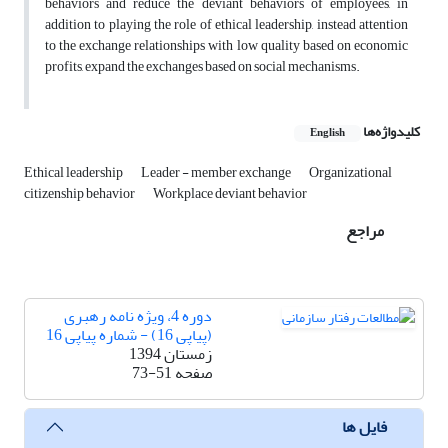
behaviors and reduce the deviant behaviors of employees, in
addition to playing the role of ethical leadership, instead attention
to the exchange relationships with low quality based on economic
profits, expand the exchanges based on social mechanisms.
کلیدواژه‌ها
English
Ethical leadership
Leader - member exchange
Organizational
citizenship behavior
Workplace deviant behavior
مراجع
دوره 4، ویژه نامه رهبری
(پیاپی 16) - شماره پیاپی 16
زمستان 1394
صفحه
73-51
فایل ها