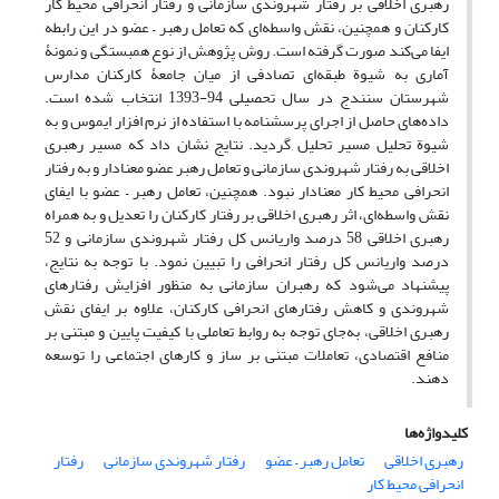
رهبری اخلاقی بر رفتار شهروندی سازمانی و رفتار انحرافی محیط کار
کارکنان و همچنین، نقش واسطه‌ای که تعامل رهبر – عضو در این رابطه
ایفا می‌کند صورت گرفته است. روش پژوهش از نوع همبستگی و نمونۀ
آماری به شیوة طبقه‌ای تصادفی از میان جامعۀ کارکنان مدارس
شهرستان سنندج در سال تحصیلی 94-1393 انتخاب شده است.
داده‌های حاصل از اجرای پرسشنامه با استفاده از نرم افزار ایموس و به
شیوة تحلیل مسیر تحلیل گردید. نتایج نشان داد که مسیر رهبری
اخلاقی به رفتار شهروندی سازمانی و تعامل رهبر عضو معنادار و به رفتار
انحرافی محیط کار معنادار نبود. همچنین، تعامل رهبر – عضو با ایفای
نقش واسطه‌ای، اثر رهبری اخلاقی بر رفتار کارکنان را تعدیل و به همراه
رهبری اخلاقی 58 درصد واریانس کل رفتار شهروندی سازمانی و 52
درصد واریانس کل رفتار انحرافی را تبیین نمود. با توجه به نتایج،
پیشنهاد می‌شود که رهبران سازمانی به منظور افزایش رفتارهای
شهروندی و کاهش رفتارهای انحرافی کارکنان، علاوه بر ایفای نقش
رهبری اخلاقی، به‌جای توجه به روابط تعاملی با کیفیت پایین و مبتنی بر
منافع اقتصادی، تعاملات مبتنی بر ساز و کارهای اجتماعی را توسعه
دهند.
کلیدواژه‌ها
رهبری اخلاقی
تعامل رهبر – عضو
رفتار شهروندی سازمانی
رفتار
انحرافی محیط کار