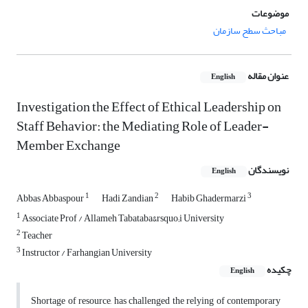
موضوعات
مباحث سطح سازمان
عنوان مقاله
English
Investigation the Effect of Ethical Leadership on
Staff Behavior: the Mediating Role of Leader-
Member Exchange
نویسندگان
English
1
2
3
Abbas Abbaspour
Hadi Zandian
Habib Ghadermarzi
1
Associate Prof / Allameh Tabataba&rsquo;i University
2
Teacher
3
Instructor / Farhangian University
چکیده
English
Shortage of resource, has challenged the relying of contemporary