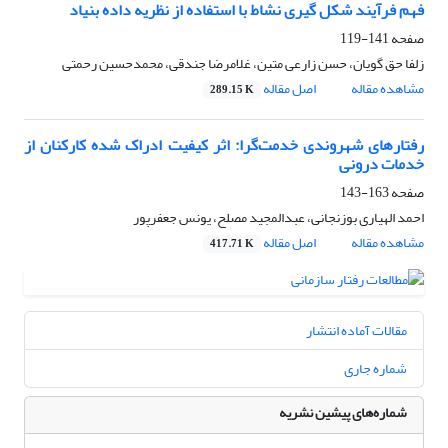
فهم فرآیند شکل گیری نشاط با استفاده از نظریه داده بنیاد
صفحه
141-119
زلفا حق گویان، حسن زارعی متین، غلامرضا جندقی، محمدحسین رحمتی
مشاهده مقاله
اصل مقاله
289.15 K
رفتارهای شهروندی خدمت‌گرا: اثر کیفیت ادراک شده کارکنان از
خدمات درونی
صفحه
163-143
احمد الهیاری بوزنجانی، عبدالمجید مصلح، یونس جعفرپور
مشاهده مقاله
اصل مقاله
417.71 K
مقالات آماده انتشار
شماره جاری
شماره‌های پیشین نشریه