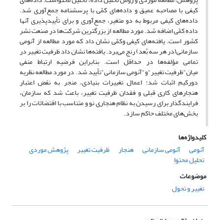
کیفی با مصاحبه عمیق و داده‌های کمّی با پرسشنامه جمع‌آوری شد.
داده‌های کیفی مربوط به دو متغیر، جمع‌آوری و برای تأییدپذیری آنها
داده کمّی اضافه شد. مورد مطالعه از بزرگترین شرکت‌ها در صنعت نشر
کشور است. یافته‌های کیفی وکمّی نشان داد که مورد مطالعه از آنومی
سازمانی(در هر سه بُعد) رنج می‌برد. یافته‌ها نشان داد ظرفیت تغییر در
تمامی مؤلفه‌ها در حداقل است. بنابراین فرضیه ارتباط منفی
میان"ظرفیت تغییر"و"آنومی سازمانی"تأیید شد. در مورد مطالعه نظریه
دورکیم اثبات شد: اعمال تغییرات بنیادی، منجر به نقض اعتبار
هنجارهای کاری قبلی و فقدان ظرفیت تغییر، باعث شد که سازمان،
فرایندگذار برای رسیدن به نظام هنجاری نو و متناسب با اقتضائات را بر
بخش‌های مختلف حاکم سازد.
کلیدواژه‌ها
آنومی
آنومی سازمانی
هنجار
ظرفیت تغییر
پژوهش موردی
تحلیل محتوا
موضوعات
تغییر و تحول