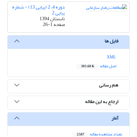
دوره 4، 2 (پیاپی 13) - شماره
پیاپی 2
تابستان 1394
صفحه
26-1
فایل ها
XML
اصل مقاله
303.68 K
هم رسانی
ارجاع به این مقاله
آمار
تعداد مشاهده مقاله
2,587