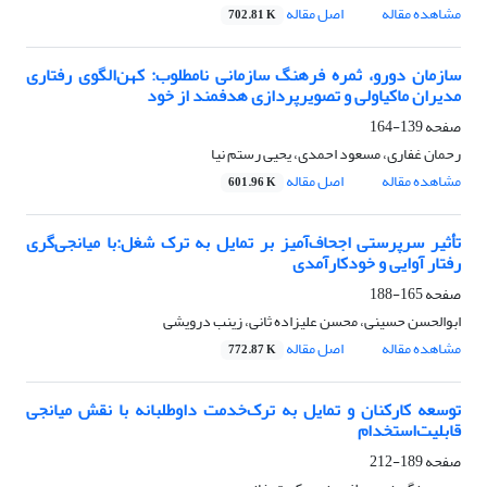
مشاهده مقاله
اصل مقاله
702.81 K
سازمان دورو، ثمره فرهنگ سازمانی نامطلوب: کهن‌الگوی رفتاری
مدیران ماکیاولی و تصویرپردازی هدفمند از خود
صفحه
139-164
رحمان غفاری، مسعود احمدی، یحیی رستم نیا
مشاهده مقاله
اصل مقاله
601.96 K
تأثیر سرپرستی اجحاف‌آمیز بر تمایل به ترک‌ شغل:با میانجی‌گری
رفتار آوایی و خودکارآمدی
صفحه
165-188
ابوالحسن حسینی، محسن علیزاده ثانی، زینب درویشی
مشاهده مقاله
اصل مقاله
772.87 K
توسعه کارکنان و تمایل به ترک‌خدمت داوطلبانه با نقش میانجی
قابلیت‌استخدام
صفحه
189-212