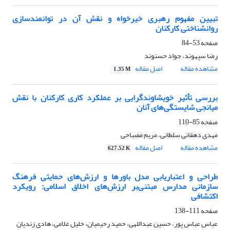
تبیین مفهوم رهبری خیرخواه و نقش آن در توانمندسازی
روانشناختی کارکنان
صفحه
53-84
رضا سپهوند، جواد حسنوند
مشاهده مقاله
اصل مقاله
1.35 M
بررسی تأثیر خویشاوندگرایی بر عملکرد کاری کارکنان با نقش
میانجی شایستگی‌های آنان
صفحه
85-110
مهدی دهقانی سلطانی، مریم مصباحی
مشاهده مقاله
اصل مقاله
627.52 K
طراحی و اعتباریابی مدل باورها و ارزش‌های حمایتی فرهنگ
سازمانی مدارس مبتنی‌بر ارزش‌های اخلاق اسلامی: رویکرد
اکتشافی
صفحه
111-138
عباس عباس پور، حسین عبداللهی، حمید رحیمیان، خلیل غلامی، هادی زندیان