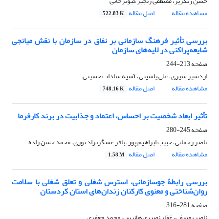
حسن رنگریز، مصطفی رنجبر کبوترخانی
مشاهده مقاله
اصل مقاله
522.83 K
بررسی تأثیر فرهنگ سازمانی بر نفاق در سازمان با نقش میانجی
شایعه‌پراکنی در لایه‌های سازمان
صفحه
213-244
اردشیر شیری، علی یاسینی، آسیه سادات حسینی
مشاهده مقاله
اصل مقاله
748.16 K
تأثیر ابعاد شخصیت بر احساس، اعتماد و جذابیت در برند کارفرما
صفحه
245-280
ناصر رحمانی، حبیب ابراهیم پور، باقر عسگرنژاد نوری، محمد حسن زاده
مشاهده مقاله
اصل مقاله
1.58 M
بررسی رابطۀ جوسازمانی، استرس شغلی و تعلق شغلی با سلامت
روان‌شناختی و معنوی کارکنان زندان‌های استان کردستان
صفحه
281-316
ناصر یوسفی، غفار نصیری هانیس، محمد جعفری