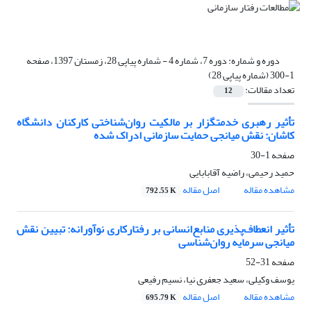
دوره و شماره:
دوره 7، شماره 4 - شماره پیاپی 28، زمستان 1397، صفحه
1-300 (شماره پیاپی 28)
تعداد مقالات:
12
تأثیر رهبری خدمتگزار بر مالکیت روان‌شناختی کارکنان دانشگاه
کاشان: نقش میانجی حمایت سازمانی ادراک شده
صفحه
1-30
حمید رحیمی، راضیه آقابابایی
مشاهده مقاله
اصل مقاله
792.55 K
تأثیر انعطاف‌پذیری ‌منابع‌انسانی بر رفتار‌کاری نوآورانه: تبیین نقش
میانجی سرمایه روان‌شناسی
صفحه
31-52
یوسف وکیلی، سعید جعفری نیا، نسیم رفیعی
مشاهده مقاله
اصل مقاله
695.79 K