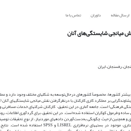
ارسال مقاله
داوران
تماس با ما
قش میانجی شایستگی‌های آنان
جان، رفسنجان، ایران
بیشتر کشورها، مخصوصاً کشورهای درحال‌توسعه به شکل­های مختلف وجود دارد و عملک
شاوندگرایی بر عملکرد کاری کارکنان با درنظرگرفتن نقش میانجی شایستگی­های آنان
تگی فرهنگی) است. جامعه آماری در این تحقیق، کارکنان شرکت­های خدمات مسافرتی 
ساده و فرمول کوکران استفاده شده است. در این تحقیق، برای گردآوری اطلاعات، روش 
 و همچنین ازحیث چگونگی به‌دست‌آوردن داده­های موردنیاز، از نوع تحقیقات توصی
است. برای تجزیه‌وتحلیل داده­های پرسشنامه از تحلیل مدل معادلات ساختاری، موجود در بسته­های نرم­افزار