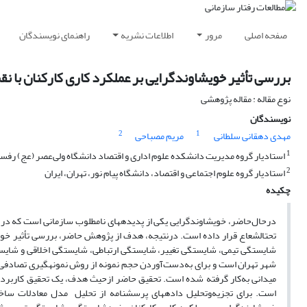
صفحه اصلی
مرور
اطلاعات نشریه
راهنمای نویسندگان
بررسی تأثیر خویشاوندگرایی بر عملکرد کاری کارکنان با ن
نوع مقاله : مقاله پژوهشی
نویسندگان
2
1
مهدی دهقانی سلطانی
مریم مصباحی
1
استادیار گروه مدیریت دانشکده علوم اداری و اقتصاد دانشگاه ولی‌عصر (عج) رفسن
2
استادیار گروه علوم اجتماعی و اقتصاد، دانشگاه پیام نور، تهران، ایران
چکیده
درحال‌حاضر، خویشاوندگرایی یکی از پدیده­های نامطلوب سازمانی است که در 
تحت­الشعاع قرار داده است. درنتیجه، هدف از پژوهش حاضر، بررسی تأثیر خوی
شایستگی تیمی، شایستگی تغییر، شایستگی ارتباطی، شایستگی اخلاقی و شایس
شهر تهران است و برای به‌دست‌آوردن حجم نمونه از روش نمونه­گیری تصادفی 
میدانی به‌کار گرفته شده است. تحقیق حاضر ازحیث هدف، یک تحقیق کاربردی