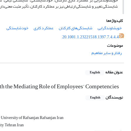
خویشاوندگرایی بر عملکرد کاری کارکنان، خودشایستگی، شایستگی تیمی، شا
شایستگی تغییر و شایستگی ارتباطی نیز بر عملکرد کارکنان، تأثیر مثبت معنی‌دار
کلیدواژه‌ها
خویشاوندگرایی
شایستگی‌های کارکنان
عملکرد کاری
خودشایستگی
20.1001.1.23221518.1397.7.4.4.4
موضوعات
رفتار و سایر مفاهیم
عنوان مقاله
English
ith the Mediating Role of Employees’ Competencies
نویسندگان
English
University of Rafsanjan, Rafsanjan, Iran
y, Tehran, Iran