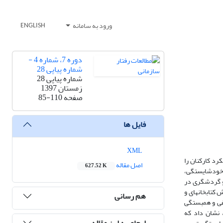
ورود به سامانه
ENGLISH
دوره 7، شماره 4 -
شماره پیاپی 28
شماره پیاپی 28
زمستان 1397
صفحه
85-110
فایل ها
XML
رد کارکنان را
اصل مقاله
627.52 K
 (خودشایستگی،
و گردشگری در
کتابخانه­ای و
هم رسانی
فی و همبستگی
ی LISREL و SPSS استفاده شده است. نتایج، نشان داد که
ارجاع به این مقاله