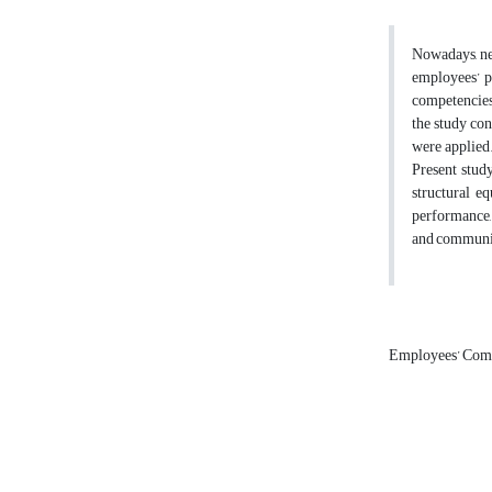
Nowadays, nep
employees’ p
competencies
the study co
were applied.
Present study
structural e
performance,
and communic
Employees’ Com