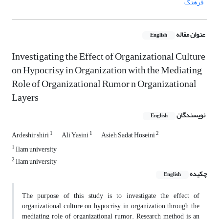
فرهنگ
عنوان مقاله
English
Investigating the Effect of Organizational Culture
on Hypocrisy in Organization with the Mediating
Role of Organizational Rumor n Organizational
Layers
نویسندگان
English
1
1
2
Ardeshir shiri
Ali Yasini
Asieh Sadat Hoseini
1
Ilam university
2
Ilam university
چکیده
English
The purpose of this study is to investigate the effect of
organizational culture on hypocrisy in organization through the
mediating role of organizational rumor. Research method is an