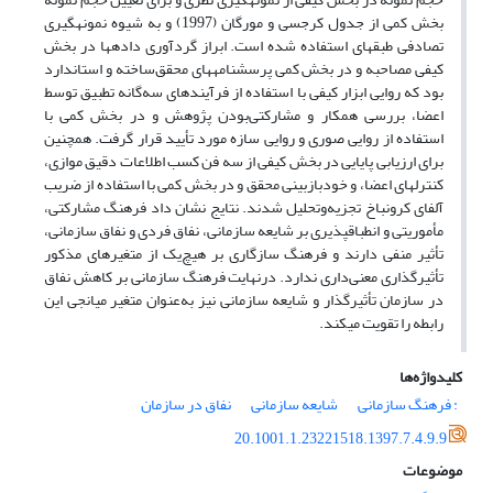
بخش کمی از جدول کرجسی و مورگان (1997) و به شیوه نمونه­گیری
تصادفی طبقه­ای استفاده شده است. ابراز گردآوری داده­ها در بخش
کیفی مصاحبه و در بخش کمی پرسشنامه­های محقق‌ساخته و استاندارد
بود که روایی ابزار کیفی با استفاده از فرآیندهای سه‌گانه تطبیق توسط
اعضا، بررسی همکار و مشارکتی‌بودن پژوهش و در بخش کمی با
استفاده از روایی صوری و روایی سازه مورد تأیید قرار گرفت. همچنین
برای ارزیابی پایایی در بخش کیفی از سه فن کسب اطلاعات دقیق موازی،
کنترل­های اعضا، و خودبازبینی محقق و در بخش کمی با استفاده از ضریب
آلفای کرونباخ تجزیه‌وتحلیل شدند. نتایج نشان داد فرهنگ مشارکتی،
مأموریتی و انطباق­پذیری بر شایعه سازمانی، نفاق فردی و نفاق سازمانی،
تأثیر منفی دارند و فرهنگ سازگاری بر هیچ‌یک از متغیرهای مذکور
تأثیرگذاری معنی‌داری ندارد. درنهایت فرهنگ سازمانی بر کاهش نفاق
در سازمان تأثیرگذار و شایعه سازمانی نیز به‌عنوان متغیر میانجی این
رابطه را تقویت می­کند.
کلیدواژه‌ها
: فرهنگ سازمانی
شایعه سازمانی
نفاق در سازمان
20.1001.1.23221518.1397.7.4.9.9
موضوعات