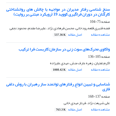
سنخ شناسی رفتار مدیران در مواجهه با چالش های روانشناختی
کارکنان در دوران فراگیری کووید 19 (رویکرد مبتنی بر روایت)
صفحه
75-104
فضه قنبری قلعه رودخانی، محسن فرهادی نژاد، علیرضا مقدم، محمود نجفی
مشاهده مقاله
اصل مقاله
537.36 K
واکاوی محرک‌های سوت زنی در سازمان:کاربست فرا ترکیب
صفحه
105-136
اکرم تفتیان، زهره عارف منش، مهدی علیزاده
مشاهده مقاله
اصل مقاله
1008.42 K
شناسایی و تبیین انواع رفتارهای توانمند ساز رهبران با روش دلفی
فازی
صفحه
137-168
علی شریعت نژاد، فرناز مهدی خانی
مشاهده مقاله
اصل مقاله
763.3 K