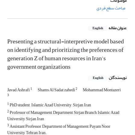
موضوعات
مباحث سطح فردی
عنوان مقاله
English
Presenting a structural-interpretive model based
on identifying and prioritizing the preferences of
generation Z of human resources in Iran's
government organizations
نویسندگان
English
1
2
Javad Ashrafi
Shams Al Sadat zahedi
Mohammad Montazeri
3
1
PhD student , Islamic Azad University , Sirjan, Iran
2
Professor of Management, Department, Sirjan Branch, Islamic Azad
University, Sirjan, Iran
3
Assistant Professor, Department of Management, Payam Noor
University, Tehran, Iran.