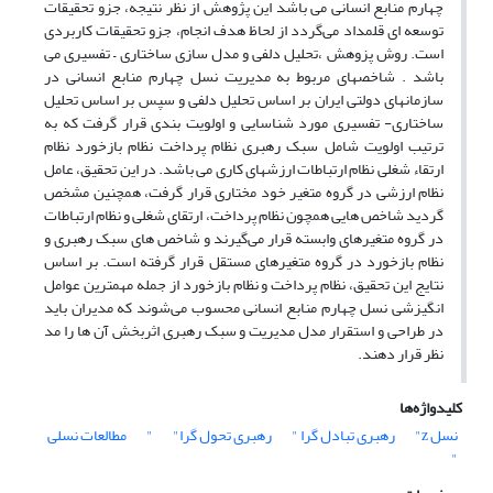
چهارم منابع انسانی می باشد این پژوهش از نظر نتیجه، جزو تحقیقات
توسعه ای قلمداد می‌گردد از لحاظ هدف انجام، جزو تحقیقات کاربردی
است. روش پزوهش ،تحلیل دلفی و مدل سازی ساختاری – تفسیری می
باشد . شاخصهای مربوط به مدیریت نسل چهارم منابع انسانی در
سازمانهای دولتی ایران بر اساس تحلیل دلفی و سپس بر اساس تحلیل
ساختاری- تفسیری مورد شناسایی و اولویت بندی قرار گرفت که به
ترتیب اولویت شامل سبک رهبری نظام پرداخت نظام بازخورد نظام
ارتقاء شغلی نظام ارتباطات ارزشهای کاری می باشد. در این تحقیق، عامل
نظام ارزشی در گروه متغیر خود مختاری قرار گرفت، همچنین مشخص
گردید شاخص هایی همچون نظام پرداخت، ارتقای شغلی و نظام ارتباطات
در گروه متغیرهای وابسته قرار می‌گیرند و شاخص های سبک رهبری و
نظام بازخورد در گروه متغیرهای مستقل قرار گرفته است. بر اساس
نتایج این تحقیق، نظام پرداخت و نظام بازخورد از جمله مهمترین عوامل
انگیزشی نسل چهارم منابع انسانی محسوب می‌شوند که مدیران باید
در طراحی و استقرار مدل مدیریت و سبک رهبری اثربخش آن ها را مد
نظر قرار دهند.
کلیدواژه‌ها
نسل z"
رهبری تبادل گرا "
رهبری تحول گرا"
"
مطالعات نسلی
"