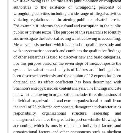
whistle-blowing is an act that alerts public opinion or competent
authorities to the existence of wrongdoing person(s) or
wrongdoing activities, including a wide range of illegal activities,
violating regulations, and threatening public or private interests.
For example, it informs about fraud and corruption in the public,
public, or private sector. The purpose of this research is to identify
and investigate the factors affecting whistleblowing in accounting.
Meta-synthesis method, which is a kind of qualitative study and
with a systematic approach, and combines the qualitative findings
of other researches, is used to discover new and basic categories.
For this purpose, based on the seven steps of metacomposite, the
systematic evaluation and analysis of 124 research findings It has
been discussed previously and the opinion of 12 experts has been
obtained and its effect coefficient has been determined with
Shannon's entropy based on content analysis. The findings indicate
that whistle-blowing in organization includes three dimensions of
individual, organizational and extra-organizational stimuli, from
the total of 23 collected components, demographic characteristics,
responsibility, organizational structure, leadership and
management, etc. have the greatest impact on whistle-blowing. in
accounting, which is mostly related to individual factors and
organizational factors, and other components such as obedient