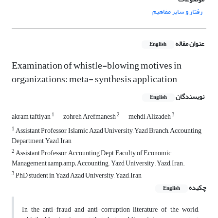
رفتار و سایر مفاهیم
عنوان مقاله
English
Examination of whistle-blowing motives in
organizations: meta- synthesis application
نویسندگان
English
1
2
3
akram taftiyan
zohreh Arefmanesh
mehdi Alizadeh
1
Assistant Professor, Islamic Azad University, Yazd Branch, Accounting
Department, Yazd, Iran
2
Assistant Professor, Accounting Dept, Faculty of Economic,
Management &amp;amp; Accounting , Yazd University , Yazd, Iran.
3
PhD student in Yazd Azad University, Yazd, Iran
چکیده
English
In the anti-fraud and anti-corruption literature of the world,