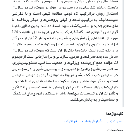
فساد مالی در بخش دولتی، عمومی، یا خصوصی آگاه می‌کند. هدف
پژوهش حاضر شناسایی و بررسی عوامل مؤثر بر سوت زنی در سازمان
است.از روش فراترکیب که نوعی مطالعۀ کیفی است و با نگرشی
سیستماتیک به ترکیب‌یافته‌های کیفی پژوهش‌های دیگر پرداخته، تا
مقوله‌های جدید و اساسی کشف شود، استفاده شد. بدین منظور با مبنا
قراردادن گام‌های هفت‌گانة فراترکیب، به ارزیابی و تحلیل نظام‌مند 124
مورد از یافته‌های پژوهش‌های پیشین پرداخته و نظر 12 تن از خبرگان
نیز اخذ و با آنتروپی شانون بر اساس تحلیل محتوا به تعیین ضریب اثر آن
پرداخته شده است. یافته‌ها حاکی از آن است که سوت زنی در سازمان
شامل سه بعد محرک‌های فردی، سازمانی و فراسازمانی است از مجموع
23 مؤلفه جمع‌آوری‌شده ویژگی‌های جمعیت‌شناختی، مسئولیت‌پذیری،
ساختار سازمانی و رهبری و مدیریت و... بیشترین تأثیر را در سوت زنی
در سازمان دارند که بیشتر مربوط به عوامل فردی و عوامل سازمانی
است و دیگر مؤلفه‌هایی چون سکوت مطیعانه، فناوری اطلاعات و...
دارای کمترین اثر هستند. نتایج این پژوهش به اهمیت موضوع افشاگری
و تأثیرات آن بر تصمیمات ذی‌نفعان اشاره می‌کند و تئوری‌های نمایندگی
و حساسیت را به چالش می‌کشد.
کلیدواژه‌ها
سوت زنی
گزارش تقلب
فرا ترکیب
موضوعات