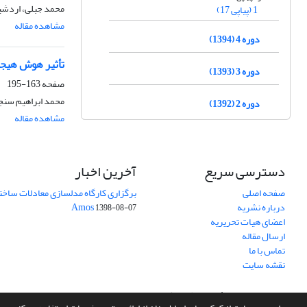
محمد جبلی، اردشی
1 (پیاپی 17)
مشاهده مقاله
دوره 4 (1394)
تأثیر هوش هیجان
دوره 3 (1393)
صفحه
163-195
محمد ابراهیم سنج
دوره 2 (1392)
مشاهده مقاله
دسترسی سریع
آخرین اخبار
صفحه اصلی
برگزاری کارگاه مدلسازی معادلات ساختار
درباره نشریه
Amos
1398-08-07
اعضای هیات تحریریه
ارسال مقاله
تماس با ما
نقشه سایت
سامانه مدیریت نشریات علمی.
طراحی و پیاده سازی از
سیناوب