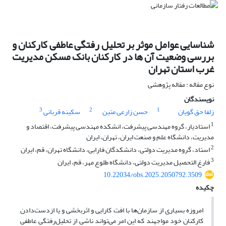
شناسایی عوامل موثر بر تحلیل رفتگی عاطفی کارکنان و
بررسی وضعیت آن ها در کارکنان بانک مسکن مدیریت
غرب استان تهران
نوع مقاله : مقاله پژوهشی
نویسندگان
3
2
1
زلفا حق گویان
حسن زارعی متین
سکینه قربانی
1
استادیار، گروه مهندسی پیشرفت، انشکده مهندسی پیشرفت، اقتصاد و
مدیریت، دانشگاه علم و صنعت ایران، تهران، ایران
2
استاد، گروه مدیریت دولتی، دانشکدگان فارابی، دانشگاه تهران، قم، ایران
3
فارغ التحصیل مدیریت دولتی، دانشگاه طلوع مهر، قم، ایران
10.22034/obs.2025.2050792.3509
چکیده
امروزه بسیاری از سازمان‌ها با افت کارایی و اثربخشی و یا ازدست‌دادن
کارکنان خود مواجهند که این امر می‌تواند ناشی از تحلیل‌رفتگی عاطفی