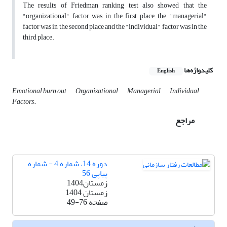
The results of Friedman ranking test also showed that the
"organizational" factor was in the first place, the "managerial"
factor was in the second place and the "individual" factor was in the
third place.
کلیدواژه‌ها
English
Emotional burn out
Organizational
Managerial
Individual
Factors.
مراجع
دوره 14، شماره 4 - شماره
پیاپی 56
زمستان1404
زمستان 1404
صفحه
49-76