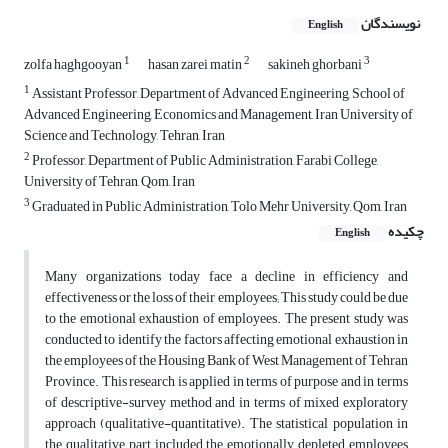
نویسندگان
English
1
2
3
zolfa haghgooyan
hasan zarei matin
sakineh ghorbani
1
Assistant Professor, Department of Advanced Engineering, School of
Advanced Engineering, Economics and Management, Iran University of
Science and Technology, Tehran, Iran
2
Professor, Department of Public Administration, Farabi College,
University of Tehran, Qom, Iran
3
Graduated in Public Administration, Tolo Mehr University, Qom, Iran
چکیده
English
Many organizations today face a decline in efficiency and
effectiveness or the loss of their employees; This study could be due
to the emotional exhaustion of employees. The present study was
conducted to identify the factors affecting emotional exhaustion in
the employees of the Housing Bank of West Management of Tehran
Province. This research is applied in terms of purpose and in terms
of descriptive-survey method and in terms of mixed exploratory
approach (qualitative-quantitative). The statistical population in
the qualitative part included the emotionally depleted employees