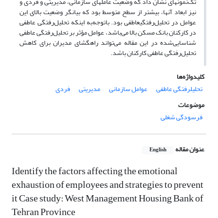
تک‌نمونه­ای نشان داد که وضعیت عامل­های سازمانی، مدیریتی و فردی و
نیز ابعاد آنها، بیشتر از سطح متوسط بود که بیانگر وضعیت بالای این
عوامل در تحلیل‌رفتگی­عاطفی بود. باتوجه‌به اینکه تحلیل‌رفتگی عاطفی
در کارکنان بانک مسکن بالا می‌باشد، عوامل مؤثر بر تحلیل‌رفتگی عاطفی
شناسایی‌شده در این مقاله می‌تواند راهگشای مدیران برای کاهش
تحلیل‌رفتگی عاطفی کارکنان باشد.
کلیدواژه‌ها
تحلیل­رفتگی عاطفی
عوامل سازمانی
مدیریتی
فردی
موضوعات
فرسودگی شغلی
عنوان مقاله
English
Identify the factors affecting the emotional
exhaustion of employees and strategies to prevent
it
Case study: West Management Housing Bank of
Tehran Province