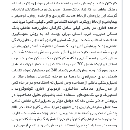
کارکنان باشد. پژوهش حاضر با هدف شناسایی عوامل مؤثر بر تحلیل­
رفتگی عاطفی در کارکنان بانک مسکن مدیریت غرب استان تهران انجام
گرفت. این پژوهش ازلحاظ هدف، کاربردی و ازجنبه روش، توصیفی ـ
پیمایشی و ازلحاظ رویکرد، آمیخته اکتشافی (کمی ـ کیفی ـ کمی) می‌باشد.
جامعه آماری در بخش کیفی شامل کارکنان تحلیل‌رفته‌ عاطفی بانک
مسکن مدیریت غرب استان تهران بودند که به روش نمونه­گیری
هدف‌مند انتخاب شدند. برای شناسایی افرادی که دچار تحلیل‌رفتگی
عاطفی بودند، پیمایش کمی در بانک مسکن انجام شد که در این پیمایش
از پرسشنامه استاندارد تحلیل‌رفتگی عاطفی مسلش استفاده شد. در
بخش کمی، جامعه آماری را کلیه کارکنان بانک مسکن مدیریت غرب
استان تهران که شامل 700 نفر بودند، تشکیل داد که از این تعداد طبق
جدول مورگان و به روش تصادفی تعداد 248 نفر به‌عنوان نمونه انتخاب
شدند. برای جمع‌آوری داده­ها در مرحله شناسایی عوامل مؤثر بر
تحلیل‌رفتگی عاطفی از مصاحبه و فن تحلیل تم استفاده و در مرحله کمی
از مدل‌سازی معادلات ساختاری، آزمون­های آماری کولموگروف ـ
اسمیرنف و تی تک‌نمونه‌ای استفاده شد. یافته­های تحلیل مصاحبه­ها در
پژوهش حاضر نشان داد که عوامل مؤثر بر تحلیل‌رفتگی عاطفی شامل
سه عامل سازمانی (پایین‌بودن حقوق و مزایا، سختی کار و ضعف در نظام
پاداش)، مدیریتی (ضعف‌های مدیریتی، عدم توجه به شایسته‌سالاری،
عدم توجه به نیازهای کارکنان) و فردی (کاهش انگیزش، مشکلات روانی
و ضعف در مسئولیت‌پذیری) هستند. در بخش کمی نیز نتایج آزمون تی ­