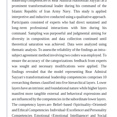
leadership competencies of Rear Admiral Habibollah Sayyari as a
prominent transformational leader during his command of the
Islamic Republic of Iran Army Navy. This study is applied,
interpretive, and inductive, conducted using a qualitative approach.
Participants consisted of experts who had direct, sustained, and
long-term professional interactions with him during his
command. Sampling was purposeful and judgmental, aiming for
diversity in composition, and data collection continued until
theoretical saturation was achieved. Data were analyzed using
thematic analysis. To assess the reliability of the findings, an intra-
subject agreement method involving two coders was employed. To
ensure the accuracy of the categorizations, feedback from experts
was sought and necessary modifications were applied. The
findings revealed that the model representing Rear Admiral
Sayyari's transformational leadership competencies comprises 10
overarching themes, classified into five hierarchical layers. Lower
layers have an intrinsic and foundational nature, while higher layers
manifest more tangible, external, and behavioral expressions and
are influenced by the competencies in the subordinate lower layers.
The competency layers are: Belief-based (Spirituality-Oriented)
and Ethical Competencies, Individual (Excellence) and Personality
Competencies, Emotional (Emotional Intelligence) and Social