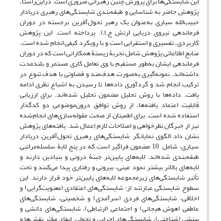
این شایستگی‌ها برای پرورش چنین رهبرانی ضروری است. دراین‌راستا،
پژوهش حاضر به شناسایی و طبقه‌بندی شایستگی‌های رهبری دریادار
حبیب‌الله سیاری به‌عنوان یک رهبر تحول‌آفرین برجسته در دوران
فرماندهی نیروی دریایی ارتش ج.ا.ا. پرداخته است. این پژوهش
کاربردی، تفسیری و استقرایی است و با رویکرد کیفی انجام شده است.
منابع اطلاعاتی پژوهش شامل تجربۀ زیستۀ همکارانی است که در دوران
فرماندهی ایشان به‌طور مستقیم با وی تعامل کاری مستمر و بلندمدت
داشته‌اند. نمونه‌گیری به‌صورت هدف‌مند و قضاوتی با هدف تنوع در
ترکیب انجام شد و گردآوری داده‌ها تا رسیدن به اشباع نظری ادامه
یافت. داده‌ها با روش تحلیل مضمون تحلیل شده‌اند. برای ارزیابی
قابلیت اعتماد یافته‌ها، از روش توافق درون‌موضوعی دو کدگذار
استفاده شده است. برای اطمینان از صحت مقوله‌سازی‌های انجام‌شده
نیز از خبرگان نظرخواهی و اصلاحات لازم اِعمال شد
.
یافته‌های پژوهش
نشان داد الگوی نمایانگر شایستگی‌های رهبری تحول‌آفرین دریادار
سیاری، شامل 10 مضمون فراگیر است که در پنج لایۀ سلسله‌مراتبی
طبقه‌بندی شده‌اند. لایه‌های پایین‌تر جبنۀ درونی و بنیادین دارند و
لایه‌های بالاتر بیشتر نمود عینی، بیرونی و رفتاری پیدا می‌کنند و تحت
تأثیر شایستگی‌های زیرمجموعه لایه‌های پایین‌تر خود قرار دارند. این
سطوح شایستگی عبارتند از: شایستگی‌های اعتقادی (معنویت‌گرایی) و
اخلاقی، شایستگی‌های فردی (سرآمدی) و شخصیتی، شایستگی‌های
عاطفی (هوش هیجانی) و اجتماعی (ارتباطی)، شایستگی‌های دانشی و
بینشی (شناختی)، شایستگی‌های اجرایی و تحولی. ایفای مؤثر نقش‌ها و