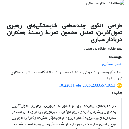
طراحی الگوی چندسطحی شایستگی‌های رهبری
تحول‌آفرین: تحلیل مضمون تجربۀ زیستۀ همکاران
دریادار سیاری
نوع مقاله : مقاله پژوهشی
نویسنده
ناصر عسگری
استاد گروه مدیریت دولتی، دانشکده مدیریت، دانشگاه هوایی شهید ستاری،
تهران، ایران
10.22034/obs.2026.2080557.3653
چکیده
در محیط‌های پیچیده، پویا و فناورانه امروزین، رهبری تحول‌آفرین
به‌عنوان پیشرانی کلیدی برای موفقیت، بهره‌وری پایدار و تعالی مستمر
سازمان‌های پیشرو به‌شمار می‌رود. ایفای مؤثر نقش‌ها و کارکردهای این
نوع رهبری نیازمند برخورداری از شایستگی‌هایی ویژه است. شناخت