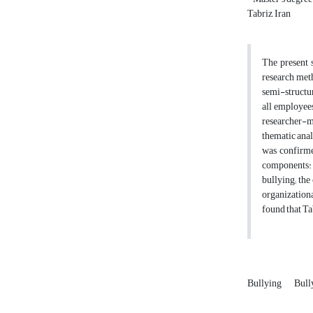
Tabriz, Iran
The present 
research meth
semi-structur
all employees
researcher-ma
thematic anal
was confirmed
components: t
bullying; the
organizationa
found that Ta
Bullying
Bull