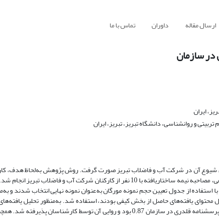
ارسال مقاله
داوران
تماس با ما
 در سازمان
یز، ایران
ربیتی و روانشناسی، دانشگاه تبریز، تبریز، ایران
ان شیوع آن در شرکت آب و فاضلاب تبریز صورت گرفت. روش پژوهش به‌لحاظ هدف، کارب
نحوه گردآوری اطلاعات، آمیخته از نوع اکتشافی (کیفی و کمی) بود. در بخش کیفی، مصاحبه نیمه ساختاریافته با 10 نفر از کارکنان شرکت آب
ری شامل کلیه­ کارکنان (220 نفر) بود که 136 نفر (31 زن و 105 مرد) با استفاده از جدول تعیین حجم نمونه مورگان به‌عنوان نمونه نهایی انتخاب ش
ل محتوای یافته‌های حاصل از بخش کیفی بودند، استفاده شد. به‌منظور تحلیل یافته‌های
تحلیل تم پدیدارشناسی مبتنی‌بر کدگذاری باز، استفاده شد. ضریب پایایی کلی پرسشنامه قلدری در سازمان 0.87 بود و روایی آن توسط کارش