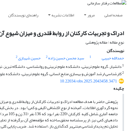
صفحه اصلی
مرور
اطلاعات نشریه
راهنمای نویسندگان
ادراک و تجربیات کارکنان از روابط قلدری و میزان شیوع آن
نوع مقاله : مقاله پژوهشی
نویسندگان
2
2
1
حمدالله حبیبی
سید محسن حسین زاده
حسین شهبازی
1
دانشیار، گروه علوم تربیتی، دانشکده علوم تربیتی و روانشناسی، دانشگاه تبریز، تبر
2
کارشناسی ارشد آموزش و بهسازی منابع انسانی، گروه علوم تربیتی، دانشکده علوم ت
10.22034/obs.2025.2043458.3471
چکیده
پژوهش حاضر با هدف مطالعه ادراک و تجربیات کارکنان از روابط قلدری و میز
جامعه آما
داده­های کمی نیز، از پرسشنامه محقق‌ساخته که مؤلفه‌های آن برگرفته از تحلی