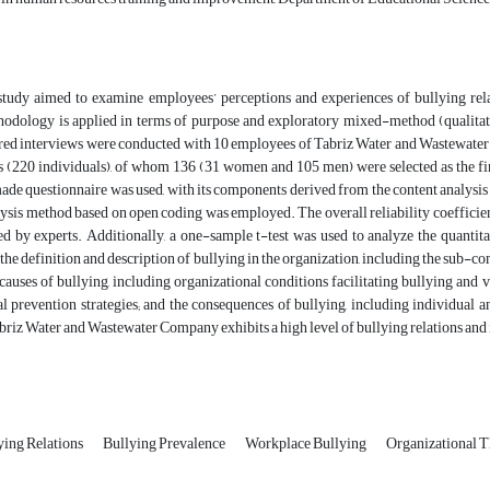
study aimed to examine employees’ perceptions and experiences of bullying re
odology is applied in terms of purpose and exploratory mixed-method (qualitative 
ed interviews were conducted with 10 employees of Tabriz Water and Wastewater Com
 (220 individuals), of whom 136 (31 women and 105 men) were selected as the fina
de questionnaire was used, with its components derived from the content analysis o
ysis method based on open coding was employed. The overall reliability coefficient 
 by experts. Additionally, a one-sample t-test was used to analyze the quantitati
he definition and description of bullying in the organization, including the sub-com
 causes of bullying, including organizational conditions facilitating bullying and v
l prevention strategies; and the consequences of bullying, including individual a
briz Water and Wastewater Company exhibits a high level of bullying relations and i
ying Relations
Bullying Prevalence
Workplace Bullying
Organizational 