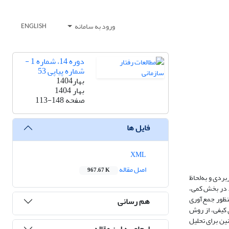
ورود به سامانه
ENGLISH
دوره 14، شماره 1 -
شماره پیاپی 53
بهار1404
بهار 1404
صفحه
113-148
فایل ها
XML
اصل مقاله
967.67 K
ردی و به‌لحاظ
 و فاضلاب تبریز انجام شد. در بخش کمی،
دند و به‌منظور جمع‌آوری
هم رسانی
 کیفی، از روش
ناسان پذیرفته شد. همچنین برای تحلیل
ارجاع به این مقاله