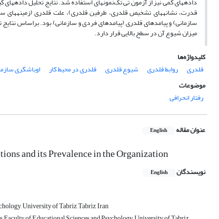
داده­های کمی نیز از آزمون تی تک‌نمونه­ای استفاده شد. نتایج تحلیل داده­ها
قدرت، نشانه­های تشخیص قلدری، طرفین قلدری)، علت قلدری (زمینه­های سازم
سازمانی) و پیامدهای قلدری (پیامدهای فردی و سازمانی) بود. براساس نتایج
میزان شیوع آن در سطح بالایی قرار دارد.
کلیدواژه‌ها
قلدری
روابط قلدری
شیوع قلدری
قلدری در محیط کار
اوباشگری سازما
موضوعات
رفتار انحرافی
عنوان مقاله
English
ons and its Prevalence in the Organization
نویسندگان
English
ology, University of Tabriz, Tabriz, Iran
 Faculty of Educational Sciences and Psychology, University of Tabriz,