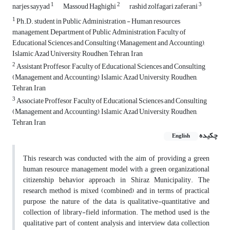
1
2
3
narjes sayyad
Massoud Haghighi
rashid zolfagari zaferani
1
Ph.D. student in Public Administration - Human resources
management, Department of Public Administration, Faculty of
Educational Sciences and Consulting (Management and Accounting),
Islamic Azad University, Roudhen, Tehran, Iran
2
Assistant Proffesor, Faculty of Educational Sciences and Consulting
(Management and Accounting), Islamic Azad University, Roudhen,
Tehran, Iran
3
Associate Proffesor, Faculty of Educational Sciences and Consulting
(Management and Accounting), Islamic Azad University, Roudhen,
Tehran, Iran
چکیده
English
This research was conducted with the aim of providing a green
human resource management model with a green organizational
citizenship behavior approach in Shiraz Municipality. The
research method is mixed (combined) and in terms of practical
purpose, the nature of the data is qualitative-quantitative and
collection of library-field information. The method used is the
qualitative part of content analysis and interview data collection