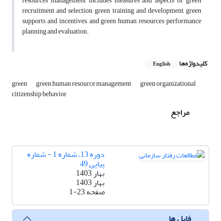
resources management includes measures and aspects of green
recruitment and selection, green training and development, green
supports and incentives, and green human resources performance
planning and evaluation.
کلیدواژه‌ها
English
green
green human resource management
green organizational
citizenship behavior
مراجع
دوره 13، شماره 1 - شماره
پیاپی 49
بهار 1403
بهار 1403
صفحه
1-23
فایل ها