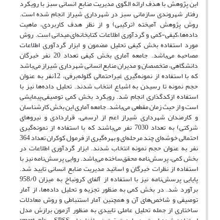
این پژوهش با هدف ارائه الگوی مدیریت منابع انسانی سبز با رویکرد
رفتار شهروندی سازمانی سبز در شهرداری شیراز انجام شده است.
روش پژوهش آمیخته (ترکیبی) و از نظر هدف کاربردی، ماهیت
داده‌ها،کیفی-کمی و گردآوری اطلاعات کتابخانه‌ای–میدانی است. روش
مورد استفاده بخش کیفی تحلیل مضمون و ابزار گردآوری اطلاعات
مصاحبه می‌باشد. جامعه آماری بخش کیفی تعداد 20 نفر خبرگان
دانشگاهی، متخصصان و مدیران منابع انسانی شهرداری شیراز می‌باشد
که با استفاده از نمونه‌گیری غیراحتمالی گلوله‌‌برفی، 12نفر به عنوان
حجم نمونه تا رسیدن به اشباع انتخاب شدند. تحلیل داده‌ها نیز با
استفاده ازکدگذاری انجام شد. رویکرد بخش کمی توصیفی–پیمایشی
است و از حیث زمان مقطعی می‌‌باشد. جامعه آماری این بخش کارشناسان
و کارمندان شهرداری شیراز اعم از (رسمی، قراردادی و نیروهای
شرکتی) به تعداد 7030 نفر می‌باشند که با استفاده از نمونه‌گیری
احتمالی خوشه‌ای چند مرحله‌ای و بهره‌گیری از فرمول کوکران تعداد 364
نفر به عنوان حجم نمونه انتخاب شدند. ابزار گردآوری اطلاعات در
بخش کمی، پرسش‌نامه محقق‌ساخته می‌باشد. روایی پرسش‌نامه نیز با
استفاده از نظرات خبرگان و اساتید مدیریت منابع انسانی تایید شد.
پایایی پرسش‌نامه نیز با استفاده از آلفای کرونباخ به میزان 958/0
برآورد شد. در بخش کمی به منظور تجزیه و تحلیل داده‌ها، از آمار
توصیفی و شاخص‌های آن و همچنین آمار استنباطی و روش معادلات
ساختاری از جمله تحلیل عاملی تاییدی به منظور آزمون برازش مدل