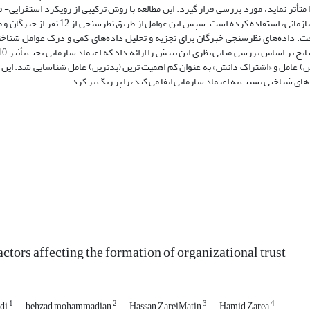
ثر نماید، مورد بررسی قرار گیرد. این مطالعه با روش ترکیبی از رویکرد استقرایی- ق
خاص از طریق فراترکیب 32 مقاله برای شناسایی عوامل شناختی که در اعتماد سازمانی، استفاده
ت. داده‌های نظرسنجی خبرگان برای تجزیه و تحلیل داده‌های کمی و درک عوامل شناختی
ن) عامل و «اشتراک دانش» به عنوان کم اهمیت ترین (بدترین) عامل شناسایی شد. این 
ای شناختی نسبت به اعتماد سازمانی ایفا می کند، را پر رنگ تر کرد.
ctors affecting the formation of organizational trust
1
2
3
4
rdi
behzad mohammadian
Hassan ZareiMatin
Hamid Zarea