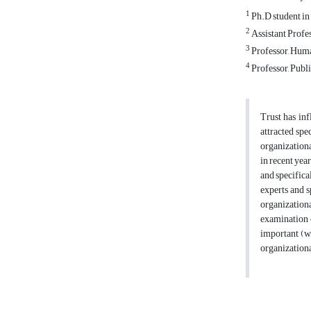
1
Ph.D student in 
2
Assistant Profes
3
Professor, Huma
4
Professor, Publ
Trust has inf
attracted spe
organizationa
in recent yea
and specifica
experts and s
organizationa
examination o
important (wo
organizationa