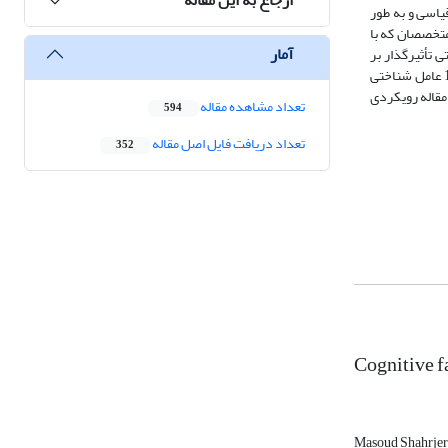
یاسی و به طور
 کرده است. سپس این عوامل از طریق نظرسنجی از 12 نفر از خبرگان و متخصصان که با
آمار
 تأثیرگذار بر
اعتماد سازمانی، به روش بهترین- بدترین(BWM) مورد استفاده قرار گرفت. نتایج بر اساس بررسی مبانی نظری این بینش را ارائه داد که اعتماد سازمانی تحت تأثیر 10 عامل شناختی
مقاله رویکردی
تعداد مشاهده مقاله
594
تعداد دریافت فایل اصل مقاله
352
Cognitive fa
Masoud Shahrje