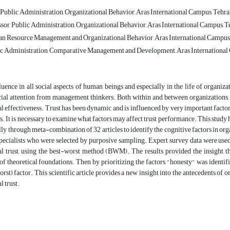
Public Administration, Organizational Behavior, Aras International Campus, Tehran
sor, Public Administration, Organizational Behavior, Aras International Campus, Te
n Resource Management and Organizational Behavior, Aras International Campus, T
ic Administration, Comparative Management and Development, Aras International C
luence in all social aspects of human beings and especially in the life of organizati
cial attention from management thinkers. Both within and between organizations, it
l effectiveness. Trust has been dynamic and is influenced by very important factors
rs. It is necessary to examine what factors may affect trust performance. This stud
lly through meta-combination of 32 articles to identify the cognitive factors in orga
pecialists who were selected by purposive sampling. Expert survey data were used 
l trust, using the best-worst method (BWM). The results provided the insight tha
f theoretical foundations. Then by prioritizing the factors, "honesty" was identif
rst) factor. This scientific article provides a new insight into the antecedents of or
l trust.