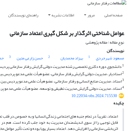
صفحه اصلی
مرور
اطلاعات نشریه
راهنمای نویسندگان
عوامل شناختی اثرگذار بر شکل گیری اعتماد سازمانی
نوع مقاله : مقاله پژوهشی
نویسندگان
3
2
1
مسعود شهرجردی
بهزاد محمدیان
حسن زارعی متین
حمی
1
دانشجوی دوره دکتری تخصصی رشته مدیریت دولتی گرایش رفتار سازمانی پردیس ب
2
استادیار، مدیریت دولتی گرایش رفتار سازمانی، عضو هیأت علمی مدعو پردیس بین 
3
استاد، مدیریت منابع انسانی و رفتار سازمانی، عضو هیأت علمی مدعو پردیس بین ا
4
استاد، مدیریت دولتی گرایش مدیریت تطبیقی و توسعه، عضو هیأت علمی مدعو پرد
10.22034/obs.2024.715530
چکیده
اعتماد، تقریباً در تمام جنبه های اجتماعی زندگی انسانها و به خصوص در قلب تع
قابل توجهی را از سوی اندیشمندان مدیریت به خود جلب کرده است. هم در دا
اثربخشی سازمانی را افزایش دهد. اعتماد بسیار پویا بوده و تحت تأثیر عوامل