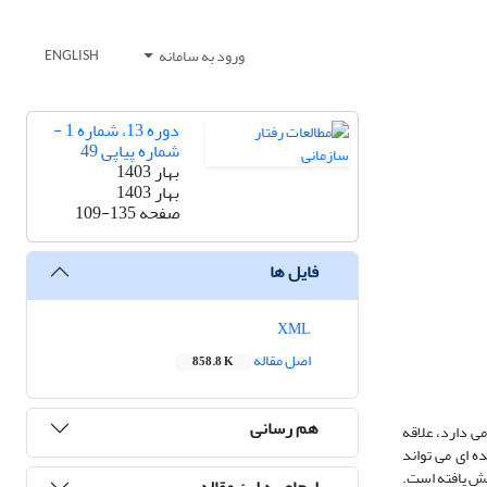
ورود به سامانه
ENGLISH
دوره 13، شماره 1 -
شماره پیاپی 49
بهار 1403
بهار 1403
صفحه
109-135
فایل ها
XML
اصل مقاله
858.8 K
هم رسانی
می دارد، علاقه
ه ای می تواند
هش یافته است.
ارجاع به این مقاله