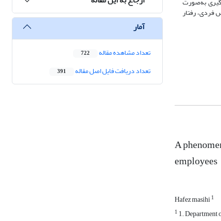
‌گیری به‌صورت
ن مطالعه به ارائه یک مدل با 6 بعد اصلی (رفتار معکوس فردی، رفتار
آمار
تعداد مشاهده مقاله
722
تعداد دریافت فایل اصل مقاله
391
A phenomeno
employees
1
Hafez masihi
1
1. Department o