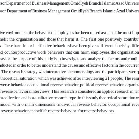
ssor,Department of Business Management, OmidIyeh Branch, Islamic Azad Universi
ssor, Department of Business Management, OmidIyeh Branch, Islamic Azad Universi
ive environment, the behavior of employees has been raised as one of the most imp
enefit the organization and those that harm it. The first one positively contri
. These harmful or ineffective behaviors have been given different labels by differ
led counterproductive work behaviors that can harm employees, the organization,
vior, the purpose of this study is to investigate and analyze the factors and cond
ducted in order to better understand the causes and effective factors in the occurren
The research strategy was interpretive phenomenology and the participants were
theoretical saturation, which was achieved after interviewing 21 people. The resu
everse behavior, occupational reverse behavior, political reverse behavior, organiz
 reverse behaviors.interviews. This research is considered an applied research in ter
a collection and is a qualitative research type. in this study theoretical saturation
 model with 6 main dimensions (individual reverse behavior, occupational revers
 reverse behavior and selfish reverse behavior) for reverse behaviors.