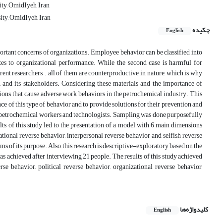
ty, OmidIyeh, Iran
ty, OmidIyeh, Iran
چکیده
English
ortant concerns of organizations. Employee behavior can be classified into
butes to organizational performance. While the second case is harmful for
ent researchers, . all of them are counterproductive in nature, which is why
 and its stakeholders. Considering these materials and the importance of
itions that cause adverse work behaviors in the petrochemical industry. This
ce of this type of behavior and to provide solutions for their prevention and
 petrochemical workers and technologists. Sampling was done purposefully
lts of this study led to the presentation of a model with 6 main dimensions
ational reverse behavior, interpersonal reverse behavior and selfish reverse
ms of its purpose. Also, this research is descriptive-exploratory based on the
 was achieved after interviewing 21 people. The results of this study achieved
e behavior, political reverse behavior, organizational reverse behavior,
کلیدواژه‌ها
English