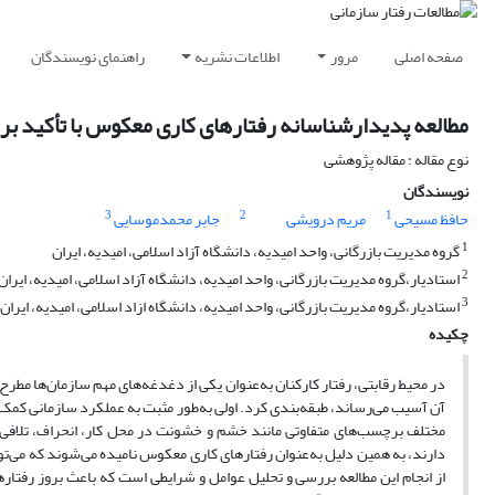
صفحه اصلی
مرور
اطلاعات نشریه
راهنمای نویسندگان
مطالعه پدیدار‌شناسانه رفتار‌های کاری معکوس با تأکید ب
نوع مقاله : مقاله پژوهشی
نویسندگان
3
2
1
حافظ مسیحی
مریم درویشی
جابر محمدموسایی
1
گروه مدیریت بازرگانی، واحد امیدیه، دانشگاه آزاد اسلامی، امیدیه، ایران
2
استادیار،گروه مدیریت بازرگانی، واحد امیدیه، دانشگاه آزاد اسلامی، امیدیه، ایران
3
استادیار،گروه مدیریت بازرگانی، واحد امیدیه، دانشگاه ازاد اسلامی، امیدیه، ایران
چکیده
در محیط رقابتی، رفتار کارکنان به‌عنوان یکی از دغدغه‌های مهم سازمان‌ها مطرح‌
آن آسیب می‌رساند، طبقه‌بندی کرد. اولی به‌طور مثبت به عملکرد سازمانی کمک م
مختلف برچسب‌های متفاوتی مانند خشم و خشونت در محل کار، انحراف، تلافی
دارند، به همین دلیل به‌عنوان رفتارهای کاری معکوس نامیده می‌شوند که می‌توا
از انجام این مطالعه بررسی و تحلیل عوامل و شرایطی است که باعث بروز رفتار