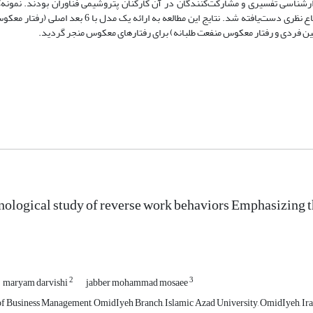
رشناسی تفسیری و مشارکت‌کنندگان در آن کارکنان پتروشیمی فناوران بودند. نمونه
هدفمند و بر اساس اشباع نظری انجام شد که بعد از مصاحبه با 21 نفر به اشباع نظری دست‌یافته شد. نتایج ای
 فردی و رفتار معکوس منفعت طلبانه) برای رفتارهای معکوس منجر گردید.
logical study of reverse work behaviors Emphasizing t
2
3
maryam darvishi
jabber mohammad mosaee
f Business Management, OmidIyeh Branch, Islamic Azad University, OmidIyeh, Ir