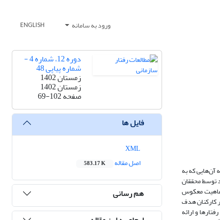
ورود به سامانه
ENGLISH
دوره 12، شماره 4 -
شماره پیاپی 48
زمستان 1402
زمستان 1402
صفحه
69-102
فایل ها
XML
اصل مقاله
583.17 K
 آن‌هایی که به
د توسط محققان
 ماهیت معکوس
هم رسانی
ار کارکنان هدف
تارها و ارائه
ارجاع به این مقاله