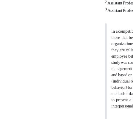
2
Assistant Profe
3
Assistant Profe
In a competit
those that b
organizations
they are cal
employee beha
study was con
management. 
and based on 
(individual r
behavior) for
method of dat
to present a
interpersonal