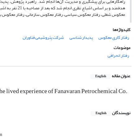
راهکارهایی برای پیشگیری و مدیریت آن‌ها انجام شد. راهبرد پژوهش، پدیدا
معکوس شغلی، رفتار معکوس سیاسی، رفتار معکوس سازمانی، رفتار معکوس بین
کلیدواژه‌ها
رفتار کاری معکوس
پدیدارشناسی
شرکت پتروشیمی فناوران
موضوعات
رفتار انحرافی
عنوان مقاله
English
he lived experience of Fanavaran Petrochemical Co.
نویسندگان
English
an