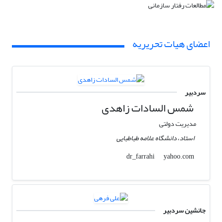
اعضای هیات تحریریه
سردبیر
شمس السادات زاهدی
مدیریت دولتی
استاد، دانشگاه علامه طباطبایی
yahoo.com
dr_farrahi
جانشین سردبیر