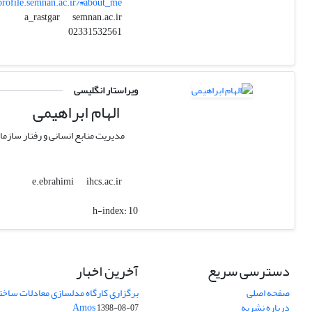
profile.semnan.ac.ir/#about_me
semnan.ac.ir
a_rastgar
02331532561
ویراستار انگلیسی
الهام ابراهیمی
مدیریت منابع انسانی و رفتار سازما
ihcs.ac.ir
e.ebrahimi
h-index:
10
دسترسی سریع
آخرین اخبار
صفحه اصلی
برگزاری کارگاه مدلسازی معادلات ساختار
درباره نشریه
Amos
1398-08-07