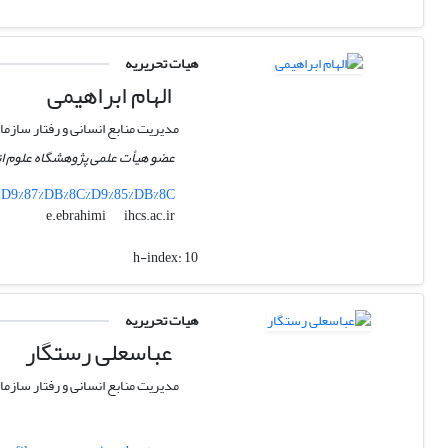
هیات تحریریه
الهام ابراهیمی
مدیریت منابع انسانی و رفتار سازما
عضو هیأت علمی پژوهشگاه علوم ان
7%D9%87%DB%8C%D9%85%DB%8C
ihcs.ac.ir
e.ebrahimi
h-index:
10
هیات تحریریه
عباسعلی رستگار
مدیریت منابع انسانی و رفتار سازما