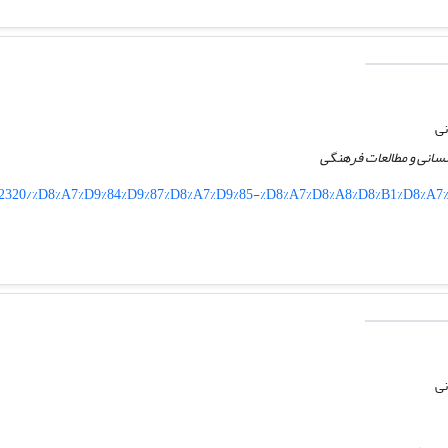
نی
سانی و مطالعات فرهنگی
age/2320/%D8%A7%D9%84%D9%87%D8%A7%D9%85-%D8%A7%D8%A8%D8%B1%D8%A
نی