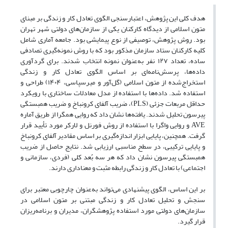
هدف کلی این پژوهش، اعتبارسنجی الگوی تعادل کار و زندگی بر مبنای
متون اسلامی از دیدگاه کارکنان یکی از سازمان‌های دولتی شهر تهران
بود. روش پژوهش، توصیفی از نوع پیمایشی بود. جامعه آماری شامل
کلیه کارکنان ستاد سازمان مذکور بود که با روش نمونه‌گیری تصادفی
ساده، تعداد ۱۲۷ نفر به‌عنوان نمونه انتخاب شدند. برای گردآوری
داده‌ها، پرسش‌نامه‌ای بر اساس الگوی تعادل کار و زندگی
استخراج‌شده از متون اسلامی (گل‌آور و میرسپاسی، ۱۴۰۴) طراحی و
استفاده شد. داده‌ها با استفاده از مدل معادلات ساختاری با رویکرد
حداقل مربعات جزئی (PLS)، ضریب آلفای کرونباخ و ضریب همبستگی
پیرسون تحلیل شدند. یافته‌ها نشان داد که روایی همگرا از طریق آماره
AVE و روایی واگرا با استفاده از روش فورنل و لارکر مورد تأیید قرار
گرفت. همچنین، پایایی ابزار اندازه‌گیری بر اساس مقادیر آلفای کرونباخ
و پایایی ترکیبی، در سطح مناسبی ارزیابی شد. نتایج حاصل از ضریب
همبستگی پیرسون نشان داد که هر سه بُعد کلی (فردی، سازمانی و
اجتماعی) با تعادل کار و زندگی رابطه مثبت و معناداری دارند.
بر این اساس، الگوی پیشنهادی می‌تواند به‌عنوان چارچوبی معتبر برای
سنجش و تحلیل تعادل کار و زندگی مبتنی بر متون اسلامی در
سازمان‌های دولتی مورد استفاده پژوهشگران، مدیران و برنامه‌ریزان
قرار گیرد.