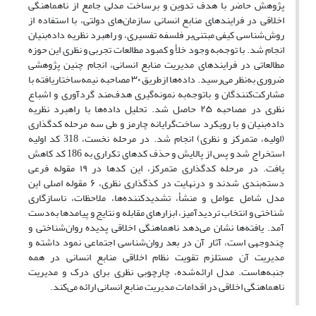
پژوهش حاضر با هدف تدوین و برساخت مدلی جامع از ناهماهنگی
اخلاقی در فرایندهای منابع انسانی سازمان‌های دولتی، با استفاده از
روش‌شناسی کیفی مبتنی‌بر فلسفه تفسیری، و راهبرد نظریه داده‌بنیان
انجام شد. با توجه‌به وجود خلأ و کمبود مطالعات تجربی و نظری این حوزه
مطالعاتی در فرایندهای مدیریت منابع انسانی، انجام چنین پژوهشی
ضروری به‌نظر می‌رسید. داده‌ها ازطریق ۳۰ مصاحبه نیمه‌ساختاریافته با
مشارکت‌کنندگان و باتوجه‌به نمونه‌گیری هدف‌مند گردآوری و اشباع
نظری در مصاحبه ۲۵ حاصل شد. تحلیل داده‌ها با راهبرد نظریه
داده‌بنیان و با رویکرد ساخت‌گرایانه چارمز و طی سه مرحله کد‌گذاری
(اولیه، متمرکز و نظری) انجام شد. در مرحله نخست، 318 کد اولیه
استخراج شد و پس از پالایش و حذف کدهای تکراری به 186 کد کاهش
یافت. در مرحله کدگذاری متمرکز، این کدها در ۱۹ مقوله فرعی
دسته‌بندی شدند و درنهایت در کذ‌گذاری نظری، ۶ مقوله اصلی این
مدل شامل عوامل و منشأ، تشدیدکننده‌ها، ملاحظات، ناسازگاری
شناختی و انتخاب تردیدآمیز، ابزارهای مقابله و نتایج و پیامدها به‌دست
آمد. یافته‌ها نشان می‌دهد ناهماهنگی اخلاقی پدیده روان‌شناختی و
چندوجهی است، آثار آن در بعد روان‌شناسی اجتماعی نمود داشته و
مدیریت آن مستلزم تقویت نظام اخلاقی منابع انسانی در همه
جنبه‌هاست. مدل ارائه‌شده، چارچوبی نظری برای درک و مدیریت
ناهماهنگی اخلاقی در اقدامات مدیریت منابع انسانی ارائه می‌کند.