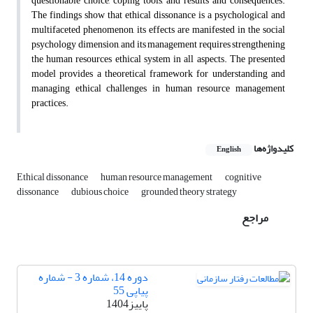
questionable choice, coping tools, and results and consequences.
The findings show that ethical dissonance is a psychological and
multifaceted phenomenon, its effects are manifested in the social
psychology dimension, and its management requires strengthening
the human resources ethical system in all aspects. The presented
model provides a theoretical framework for understanding and
managing ethical challenges in human resource management
practices.
کلیدواژه‌ها
English
Ethical dissonance
human resource management
cognitive
dissonance
dubious choice
grounded theory strategy
مراجع
دوره 14، شماره 3 - شماره
پیاپی 55
پاییز1404