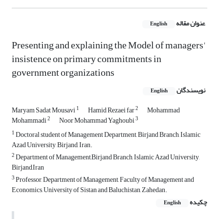
عنوان مقاله
English
Presenting and explaining the Model of managers'
insistence on primary commitments in
government organizations
نویسندگان
English
1
2
Maryam Sadat Mousavi
Hamid Rezaei far
Mohammad
2
3
Mohammadi
Noor Mohammad Yaghoubi
1
Doctoral student of Management Department, Birjand Branch, Islamic
Azad University, Birjand, Iran.
2
Department of Management,Birjand Branch, Islamic Azad University,
Birjand,Iran
3
Professor, Department of Management, Faculty of Management and
Economics, University of Sistan and Baluchistan, Zahedan.
چکیده
English