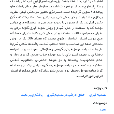
اشتباه خود تردید داشته باشد. پژوهش حاضر از نوع آمیخته و با هدف
رفتار پافشاری مدیران بر تعهدات اولیه در سازمان های دولتی (علت ها و
پیامدها) تدوین گردیده است. استراتژی تحقیق در بخش کیفی، نظریه
پردازی داده بنیاد و در بخش کمی، پیمایشی است. مشارکت کنندگان
بخش کیفی12 نفر از مدیران با تجربه مدیریتی در دستگاه های دولتی
بودند که با استفاده از اصل اشباع و روش نمونه گیری گلوله برفی به
عنوان حجم نمونه انتخاب شدند و در بخش کمی، کلیه مدیران دستگاه
های دولتی استان خراسان رضوی بودند که تعداد 386 نفر با روش
تصادفی طبقه ایی متناسب با حجم انتخاب شدند. یافته ها شامل شرایط
علی با سه مولفه عوامل فردی، گروهی و سازمانی؛ مقوله محوری با مولفه
پافشاری بر تعهد؛ استراتژی با سه مولفه جذب منابع، کاربرد زمان و
عدم محدودیت؛ پیامدها با دو مولفه حکمرانی نامطلوب، کاهش
عملکرد؛ زمینه ها با دو مولفه عوامل فرهنگی و عوامل اجتماعی؛ مداخله
گر با مولفه عوامل محیطی بود. نتایج نشان داد که الگوی مذکور از اعتبار
لازم برخوردار است.
کلیدواژه‌ها
تصمیم گیری
خطای ادراکی در تصمیم گیری
پافشاری بر تعهد
موضوعات
تعهد