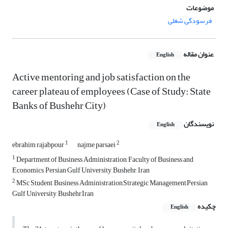
موضوعات
فرسودگی شغلی
عنوان مقاله
English
Active mentoring and job satisfaction on the
career plateau of employees (Case of Study: State
Banks of Bushehr City)
نویسندگان
English
1
2
ebrahim rajabpour
najme parsaei
1
Department of Business Administration, Faculty of Business and
Economics, Persian Gulf University, Bushehr, Iran
2
MSc Student, Business Administration,Strategic Management,Persian
Gulf University, Bushehr,Iran
چکیده
English