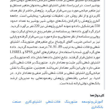
بوشهر است. در این راستا، نقش اشتیاق شغلی به‌عنوان متغیر مستقل و
نیز متغیر میانجی مورد بررسی قرار می‌گیرد. پژوهش حاضر از نظر هدف
کاربردی و از نظر روش جزء تحقیقات توصیفی- پیمایشی است. جامعه
آماری پژوهش را کارکنان بانک‌های دولتی شهر بوشهر به تعداد حدود
550 نفرتشکیل داده و نمونه آماری پژوهش نیز 220 نفر برآورد گردید.
ابزار گردآوری داده ها، پرسشنامه در مقیاس پنج درجه ای لیکرت بود.
روایی پرسشنامه از نظر محتوایی و سازه مورد بررسی قرار گرفته و پایایی
نیز بر اساس ضریب آلفای کرونباخ برای متغیرهای منتورینگ، اشتیاق
شغلی و فلات شغلی به ترتیب 89، 91، 74 درصد، محاسبه گردید. داده
های گردآوری شده با استفاده از نرم افزارهای آماری SPSS و LISREL
مورد تحلیل قرار گرفتند. نتایج تحلیل داده‌ها نشان داد که منتورینگ بر
اشتیاق شغلی تأثیر مثبت و معنادار دارد. منتورینگ بر فلات شغلی تأثیر
منفی دارد؛ ولی این تأثیر معنادار نمی‌باشد. همچنین، منتورینگ با نقش
میانجی‌گری اشتیاق شغلی بر فلات شغلی تأثیر منفی و معنادار دارد. در
انتها، بر اساس یافته‌های پژوهش رهنمودهایی به مدیریان ارشد
بانک‌های دولتی ارائه شده است.
کلیدواژه‌ها
آموزش و توسعه
منتورینگ
فلات شغلی
اشتیاق کاری
صنعت
بانکداری