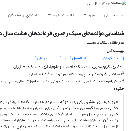
صفحه اصلی
مرور
اطلاعات نشریه
راهنمای نویسندگان
شناسایی مؤلفه‌های سبک رهبری فرماندهان هشت سال 
نوع مقاله : مقاله پژوهشی
نویسندگان
3
2
1
زلفا حق گویان
ابوالفضل گائینی
رضیه زعلی
1
دکتری، گروه مدیریت، دانشکده اقتصاد و علوم اداری، دانشگاه قم، ایران
2
استادیار، گروه مدیریت، پژوهشگاه حوزه و دانشگاه، قم، ایران
3
دانش‌آموخته کارشناسی ارشد، مدیریت دولتی، مؤسسه آموزش عالی طلوع مهر قم،
چکیده
امروزه رهبری، نقش بزرگی را در موفقیت سازمان‌ها دارد. لذا اتخاذ روی
دفاع مقدس و الگوسازی سبک رهبری آنان برای مدیران سازمان‌ها به منظور تو
کیفی و از نوع تحلیل تم است. ابزار گردآوری داده‌ها مصاحبه می باشد. روش گ
رزمندگان (پیروان) هشت سال دفاع مقدس است که با فرماندهان ارتباط مستقیم
از میان رزمندگان 8 نفر به عنوان نمونه انتخاب شدند. نمونه بردا