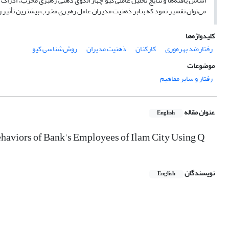
اساس یافته‌ها و نتایج تحلیل عاملی کیو چهار الگوی ذهنی رهبری مخرب، ادراک
می‌توان تفسیر نمود که بنابر ذهنیت مدیران عامل رهبری مخرب بیشترین تأثیر را 
کلیدواژه‌ها
رفتارضد بهره‌وری
کارکنان
ذهنیت مدیران
روش‌شناسی‌ کیو
موضوعات
رفتار و سایر مفاهیم
عنوان مقاله
English
haviors of Bank's Employees of Ilam City Using Q
نویسندگان
English