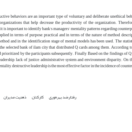
ctive behaviors are an important type of voluntary and deliberate unethical beh
organizations that help decrease the productivity of the organization. Theref
 it is important to identify bank's managers' mentality patterns regarding count
pplied in terms of purpose, practical and in terms of the nature of method, descr
ethod and in the identification stage of mental models has been used. The statist
he selected bank of ilam city that distributed Q cards among them. According to 
 prioritized by the participants subsequently. Finally, Based on the findings of Q 
eadership, lack of justice, administrative system and environment disparity. On th
tality, destructive leadership is the most effective factor in the incidence of co
رفتارضد بهره‌وری
کارکنان
ذهنیت مدیران