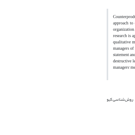
Counterprodu
approach to 
organization,
research is a
qualitative m
managers of t
statement and
destructive l
managers' men
روش‌شناسی‌ کیو