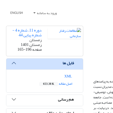
ورود به سامانه
ENGLISH
دوره 11، شماره 4 -
شماره پیاپی 44
زمستان
زمستان 1401
صفحه
165-196
فایل ها
XML
ه به پیامدهای
اصل مقاله
653.38 K
ت مدیران نسبت
 روش، توصیفی-
ده است. جامعه
هم رسانی
زیع و با آن‌ها مصاحبه مبتنی
یت‌بندی شدند. درنهایت، بر
ارجاع به این مقاله