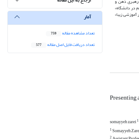
یافته‌های پژوهش نشان داد «رهبری ذهن و
م در دانشگاه»
ر آموزشی زیبا»
آمار
تعداد مشاهده مقاله
759
تعداد دریافت فایل اصل مقاله
577
Presenting 
1
somayyeh zarei
1
Somayyeh Zarei.
2
Assistant Profe