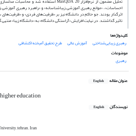
احساسات»، «موانع رهبری آموزشی زیباشناسانه» و «راهبرد رهبری آموزشی زیب
اثرگذار بودند. جو حاکم در دانشگاه نیز بر «ظرفیت‌های فردی» و «ظرفیت‌های سا
تاثیر گذاشتند. در نهایت افزایش «آراستگی دانشگاه» به «دانشگاه زیبا» منتهی 
کلیدواژه‌ها
رهبری زیبایی‌شناختی
آموزش عالی
طرح تحقیق آمیخته اکتشافی
موضوعات
رهبری
عنوان مقاله
English
n higher education
نویسندگان
English
iversity.tehran. Iran