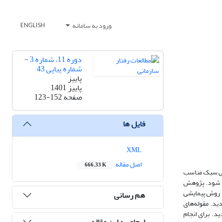
ورود به سامانه
ENGLISH
دوره 11، شماره 3 -
شماره پیاپی 43
پاییز
پاییز 1401
صفحه
123-152
فایل ها
XML
اصل مقاله
666.33 K
ختی سبک مناسب
م شود. پژوهش
ا روش پیمایشی
هم رسانی
نجام شد و با 13 نفر به اشباع نظری حاصل گردید. مقوله‌های
د. برای انجام
ارجاع به این مقاله