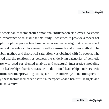
چکیده
English
hat accompanies them through emotional influence on employees. Aesthetic
 importance of this issue in this study, it was tried to provide a model for
 philosophical perspective based on interpretive paradigm. Also, in terms of
ethod, it is a descriptive research with cross-sectional survey method. The
owball method and theoretical saturation was obtained with 13 people. The
hod and the relationships between the underlying categories of aesthetic
e was used for themed analysis and structural-interpretive modeling
leadership", "barriers to aesthetic educational leadership" and "aesthetic
 influenced the "prevailing atmosphere in the university". The atmosphere at
, these factors influenced "spiritual perspective and beautiful insight" and
ul University".
کلیدواژه‌ها
English