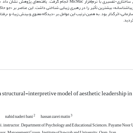
تحلیل مضمون از نرم‌افزار MaxQDA 20 استفاده شد و محاسبات مدلسازی ساختاری-تفسیری با نرم‌افزار MicMac انجام گرفت. 
اشناسانه» بیشترین تأثیر را در رهبری زیبایی شناختی داشت. این عناصر بر «جو حاک
زمانی» اثرگذار بود. به همین ترتیب این عوامل بر «دیدگاه معنوی و بینش زیبا» و «رفتا
گردید.
a structural-interpretive model of aesthetic leadership i
2
3
nahid naderi bani
hassan zarei matin
 instructor. Department of Psychology and Educational Sciences. Payame Noor Un
ssor. Management Group. Institute of hawzah and University. Qom. Iran.