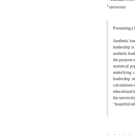
3
university
Presenting a 
Aesthetic le
leadership is
aesthetic lea
the purpose o
statistical p
underlying c
leadership 
calculations 
educational l
the universit
"beautiful ed