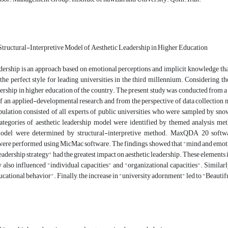
Structural-Interpretive Model of Aesthetic Leadership in Higher Education
adership is an approach based on emotional perceptions and implicit knowledge t
 the perfect style for leading universities in the third millennium. Considering the
dership in higher education of the country. The present study was conducted from a
f an applied-developmental research and from the perspective of data collection m
opulation consisted of all experts of public universities who were sampled by sn
ategories of aesthetic leadership model were identified by themed analysis met
model were determined by structural-interpretive method. MaxQDA 20 softwar
were performed using MicMac software. The findings showed that "mind and emotion 
eadership strategy" had the greatest impact on aesthetic leadership. These elements
y also influenced "individual capacities" and "organizational capacities". Similarly
ucational behavior". Finally, the increase in "university adornment" led to "Beautif