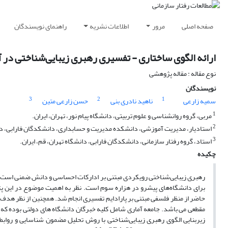
صفحه اصلی
مرور
اطلاعات نشریه
راهنمای نویسندگان
ارائه الگوی ساختاری - تفسیری رهبری زیبایی‌شناختی در 
نوع مقاله : مقاله پژوهشی
نویسندگان
3
2
1
سمیه زارعی
ناهید نادری بنی
حسن زارعی متین
1
مربی، گروه روانشناسی و علوم تربیتی، دانشگاه پیام نور، تهران، ایران.
2
استادیار، مدیریت آموزشی، دانشکده مدیریت و حسابداری، دانشکدگان فارابی، دان
3
استاد، گروه رفتار سازمانی، دانشکدگان فارابی، دانشگاه تهران، قم، ایران.
چکیده
رهبری زیبایی‌شناختی رویکردی مبتنی بر ادارکات احساسی و دانش ضمنی است که
برای دانشگاه‌های پیشرو در هزاره سوم است. نظر به اهمیت موضوع در این
حاضر از منظر فلسفی مبتنی بر پارادایم تفسیری انجام شد. همچنین از نظر ه
زیربنایی الگوی رهبری زیبایی‌شناختی با روش تحلیل مضمون شناسایی و روابط 