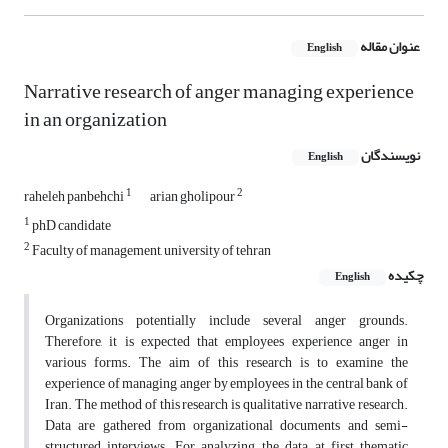
عنوان مقاله
English
Narrative research of anger managing experience
in an organization
نویسندگان
English
1
2
raheleh panbehchi
arian gholipour
1
phD candidate
2
Faculty of management, university of tehran
چکیده
English
Organizations potentially include several anger grounds.
Therefore, it is expected that employees experience anger in
various forms. The aim of this research is to examine the
experience of managing anger by employees in the central bank of
Iran. The method of this research is qualitative narrative research.
Data are gathered from organizational documents and semi-
structured interviews. For analyzing the data, at first thematic