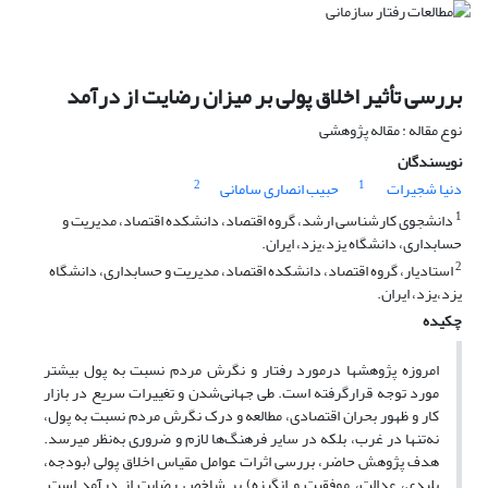
بررسی تأثیر اخلاق پولی بر میزان رضایت از درآمد
نوع مقاله : مقاله پژوهشی
نویسندگان
2
1
دنیا شجیرات
حبیب انصاری سامانی
1
دانشجوی کارشناسی ارشد، گروه اقتصاد، دانشکده اقتصاد، مدیریت و
حسابداری، دانشگاه یزد،یزد، ایران.
2
استادیار، گروه اقتصاد، دانشکده اقتصاد، مدیریت و حسابداری، دانشگاه
یزد،یزد، ایران.
چکیده
امروزه پژوهش­ها درمورد رفتار و نگرش مردم نسبت به پول بیشتر
مورد توجه قرارگرفته است. طی جهانی‌شدن و تغییرات سریع در بازار
کار و ظهور بحران اقتصادی، مطالعه و درک نگرش مردم نسبت به پول،
نه‌تنها در غرب، بلکه در سایر فرهنگ‌ها لازم و ضروری به‌نظر می­رسد.
هدف پژوهش حاضر، بررسی اثرات عوامل مقیاس اخلاق پولی (بودجه،
پلیدی، عدالت، موفقیت و انگیزه) بر شاخص رضایت از درآمد است.