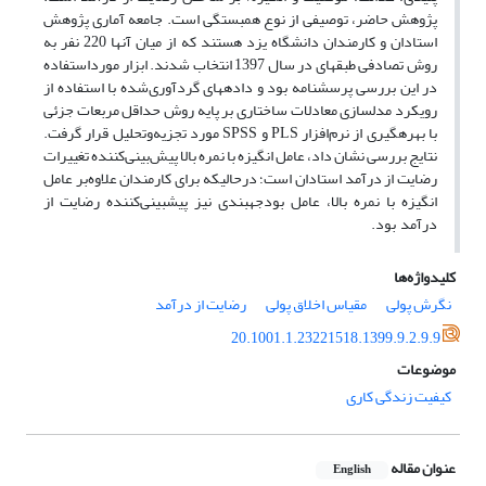
پژوهش حاضر، توصیفی از نوع همبستگی است. جامعه آماری پژوهش
استادان و کارمندان دانشگاه یزد هستند که از میان آنها 220 نفر به
روش تصادفی طبقه­ای در سال 1397 انتخاب‌ شدند. ابزار مورداستفاده
در این بررسی پرسشنامه بود و داده­های گردآوری‌شده با استفاده از
رویکرد مدل­سازی معادلات ساختاری بر پایه روش حداقل مربعات جزئی
با بهره­گیری از نرم‌افزار PLS و SPSS مورد تجزیه‌وتحلیل قرار گرفت.
نتایج بررسی نشان داد، عامل انگیزه با نمره بالا پیش‌بینی‌کننده تغییرات
رضایت از درآمد استادان است؛ درحالی­که برای کارمندان علاوه‌بر عامل
انگیزه با نمره بالا، عامل بودجه­بندی نیز پیش­بینی‌کننده رضایت از
درآمد بود.
کلیدواژه‌ها
نگرش پولی
مقیاس اخلاق پولی
رضایت از درآمد
20.1001.1.23221518.1399.9.2.9.9
موضوعات
کیفیت زندگی کاری
عنوان مقاله
English