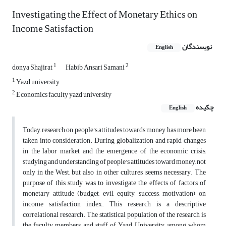
Investigating the Effect of Monetary Ethics on
Income Satisfaction
نویسندگان
English
1
2
donya Shajirat
Habib Ansari Samani
1
Yazd university
2
Economics faculty yazd university
چکیده
English
Today, research on people's attitudes towards money has more been
taken into consideration. During globalization and rapid changes
in the labor market and the emergence of the economic crisis,
studying and understanding of people's attitudes toward money, not
only in the West, but also in other cultures, seems necessary. The
purpose of this study was to investigate the effects of factors of
monetary attitude (budget, evil, equity, success, motivation) on
income satisfaction index. This research is a descriptive
correlational research. The statistical population of the research is
the faculty members and staff of Yazd University, among whom