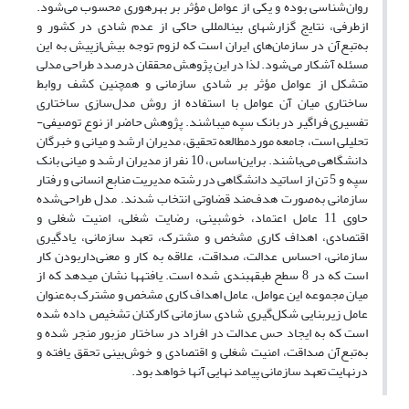
روان‌شناسی بوده و یکی از عوامل مؤثر بر بهره­وری محسوب می­‌شود.
ازطرفی، نتایج گزارش­های بین­المللی حاکی از عدم شادی در کشور و
به‌تبع‌آن در سازمان‌های ایران است که لزوم توجه بیش‌ازپیش به این
مسئله آشکار می‌شود. لذا در این پژوهش محققان درصدد طراحی مدلی
متشکل از عوامل مؤثر بر شادی سازمانی و همچنین کشف روابط
ساختاری میان آن­ عوامل با استفاده از روش مدل‌سازی ساختاری
تفسیری فراگیر در بانک سپه می­باشند. پژوهش حاضر از نوع توصیفی-
تحلیلی است، جامعه موردمطالعه تحقیق، مدیران ارشد و میانی و خبرگان
دانشگاهی می‌باشند. براین‌اساس، 10 نفر از مدیران ارشد و میانی بانک
سپه و 5 تن از اساتید دانشگاهی در رشته مدیریت منابع انسانی و رفتار
سازمانی به‌صورت هدف‌مند قضاوتی انتخاب شدند. مدل طراحی‌شده
حاوی 11 عامل اعتماد، خوش­بینی، رضایت شغلی، امنیت شغلی و
اقتصادی، اهداف کاری مشخص و مشترک، تعهد سازمانی، یادگیری
سازمانی، احساس عدالت، صداقت، علاقه‌ به کار و معنی‌داربودن کار
است که در 8 سطح طبقه­بندی شده است. یافته­ها نشان می­دهد که از
میان مجموعه این عوامل، عامل اهداف کاری مشخص و مشترک به‌عنوان
عامل زیربنایی شکل‌گیری شادی سازمانی کارکنان تشخیص داده ‌شده‌
است که به ایجاد حس عدالت در افراد در ساختار مزبور منجر شده و
به‌تبع‌آن صداقت، امنیت شغلی و اقتصادی و خوش‌بینی تحقق یافته و
درنهایت تعهد سازمانی پیامد نهایی آنها خواهد بود.