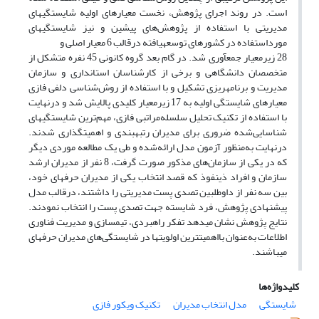
است. در روند اجرای پژوهش، نخست معیارهای اولیه شایستگی­های
مدیریتی با استفاده از پژوهش‌های پیشین و نیز شایستگی­های
مورداستفاده در کشورهای توسعه­یافته درقالب 6 معیار اصلی و
28 زیرمعیار جمع­آوری شد. در گام بعد گروه کانونی 45 نفره متشکل از
متخصصان دانشگاهی و برخی از کارشناسان استانداری و سازمان
مدیریت و برنامه­ریزی تشکیل و با استفاده از روش‌شناسی دلفی فازی
معیارهای شایستگی اولیه به 17 زیرمعیار کلیدی پالایش شد و درنهایت
با استفاده از تکنیک تحلیل سلسله‌مراتبی فازی، مهم‌ترین شایستگی­های
شناسایی‌شده ضروری برای مدیران رتبه­بندی و اهمیت­گذاری شدند­.
درنهایت به‌منظور آزمون مدل ارائه‌شده و طی یک مطالعه موردی دیگر
که در یکی از سازمان‌های مذکور صورت گرفت، 8 نفر از مدیران ارشد
سازمان و افراد ذی­نفوذ که قصد انتخاب یکی از مدیران حرفه­ای خود،
بین سه نفر از داوطلبین تصدی پست مدیریتی را داشتند، درقالب مدل
پیشنهادی پژوهش، فرد شایسته جهت تصدی پست را انتخاب نمودند.
نتایج پژوهش نشان می­دهد تفکر راهبردی، تیم­سازی و مدیریت فناوری
اطلاعات به‌عنوان بااهمیت­ترین اولویت­ها در شایستگی‌های مدیران حرفه­ای
می­باشند.
کلیدواژه‌ها
شایستگی
مدل انتخاب مدیران
تکنیک ویکور فازی