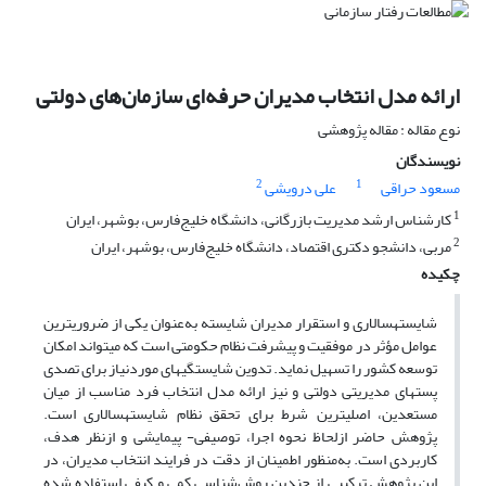
ارائه مدل انتخاب مدیران حرفه‌ای سازمان‌های دولتی
نوع مقاله : مقاله پژوهشی
نویسندگان
2
1
مسعود حراقی
علی درویشی
1
کارشناس ارشد مدیریت بازرگانی، دانشگاه خلیج‌فارس، بوشهر، ایران
2
مربی، دانشجو دکتری اقتصاد، دانشگاه خلیج‌فارس، بوشهر، ایران
چکیده
شایسته­سالاری و استقرار مدیران شایسته به‌عنوان یکی از ضروری­ترین
عوامل مؤثر در موفقیت و پیشرفت نظام حکومتی است که می­تواند امکان
توسعه کشور را تسهیل نماید. تدوین شایستگی­های موردنیاز برای تصدی
پست­های مدیریتی دولتی و نیز ارائه مدل انتخاب فرد مناسب از میان
مستعدین، اصلی­ترین شرط برای تحقق نظام شایسته­سالاری است.
پژوهش حاضر ازلحاظ نحوه اجرا، توصیفی- پیمایشی و ازنظر هدف،
کاربردی است. به‌منظور اطمینان از دقت در فرایند انتخاب مدیران، در
این پژوهش ترکیبی از چندین روش‌شناسی کمی و کیفی استفاده شده