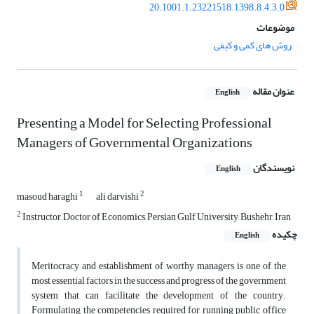
20.1001.1.23221518.1398.8.4.3.0
موضوعات
روش های کمی و کیفی
عنوان مقاله
English
Presenting a Model for Selecting Professional
Managers of Governmental Organizations
نویسندگان
English
1
2
masoud haraghi
ali darvishi
2
Instructor, Doctor of Economics, Persian Gulf University, Bushehr, Iran
چکیده
English
Meritocracy and establishment of worthy managers is one of the
most essential factors in the success and progress of the government
system that can facilitate the development of the country.
Formulating the competencies required for running public office