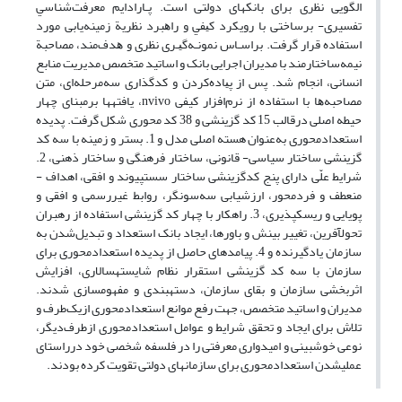
الگویی ﻧﻈﺮی برای بانک­های دولتی است. ﭘـﺎراداﻳﻢ ﻣﻌﺮﻓﺖ­ﺷﻨﺎﺳﻲ
تفسیری- برساختی ﺑﺎ روﻳﻜﺮد ﻛﻴﻔﻲ و راﻫﺒﺮد ﻧﻈﺮﻳﺔ زمینه‌یابی ﻣﻮرد
اﺳﺘﻔﺎده ﻗﺮار ﮔﺮﻓﺖ. ﺑﺮاﺳـﺎس ﻧﻤﻮﻧـﻪ­ﮔﻴـﺮی نظری و ﻫﺪف‌مند، ﻣﺼﺎﺣﺒﺔ
نیمهﺳﺎﺧﺘﺎرﻣﻨﺪ ﺑﺎ ﻣﺪﻳﺮان اجرایی بانک و اساتید متخصص مدیریت منابع
انسانی، اﻧﺠﺎم ﺷﺪ. ﭘﺲ از ﭘﻴﺎده­ﻛﺮدن و ﻛﺪﮔﺬاری ﺳﻪ‌ﻣﺮﺣﻠﻪ­ای، ﻣﺘﻦ
ﻣﺼﺎﺣﺒﻪﻫﺎ با استفاده از نرم‌افزار کیفی nvivo، یافته­ها برمبنای چهار
حیطه اصلی درقالب 15 کد گزینشی و 38 کد محوری شکل­ گرفت. پدیده
استعدادمحوری به‌عنوان هسته اصلی مدل و 1. بستر و زمینه با سه کد
گزینشی ساختار سیاسی- قانونی، ساختار فرهنگی و ساختار ذهنی، 2.
شرایط علّی دارای پنج کدگزینشی ساختار سست­پیوند و افقی، اهداف ­
منعطف و فردمحور، ارزشیابی سه‌سو­نگر، روابط غیررسمی و افقی و
پویایی و ریسک­پذیری، 3. راهکار با چهار کد گزینشی استفاده از رهبران
تحول­آفرین، تغییر بینش و باورها، ایجاد بانک ­استعداد و تبدیل‌شدن به
سازمان ­یادگیرنده و 4. پیامدهای حاصل از پدیده استعدادمحوری برای
سازمان با سه کد گزینشی استقرار نظام شایسته­سالاری، افزایش
اثربخشی سازمان و بقای سازمان، دسته­بندی و مفهوم­سازی شدند.
مدیران و اساتید متخصص، جهت رفع موانع استعدادمحوری ازیک‌طرف و
تلاش برای ایجاد و تحقق شرایط و عوامل استعدادمحوری ازطرف‌دیگر،
نوعی خوشبینی و امیدواری معرفتی را در فلسفه شخصی خود درراستای
عملی­شدن استعدادمحوری برای سازمان­های دولتی تقویت کرده بودند.