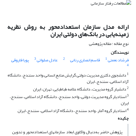
ارائه مدل سازمان استعدادمحور به روش نظریه
زمینه‌یابی در بانک‌های دولتی ایران
نوع مقاله : مقاله پژوهشی
نویسندگان
3
2
1
فرشاد نعمتی
قاسم انصاری رنانی
عادل صلواتی
پویا فاروقی
4
1
دانشجوی دکتری مدیریت دولتی گرایش منابع انسانی،واحد سنندج، دانشگاه
آزاد اسلامی، سنندج، ایران
2
دانشیار گروه مدیریت، دانشگاه علامه طباطبایی، تهران، ایران
3
استادیار گروه مدیریت دولتی، واحد سنندج، دانشگاه آزاد اسلامی، سنندج،
ایران
4
استادیار گروه آمار، واحد سنندج، دانشگاه آزاد اسلامی، سنندج، ایران
چکیده
ﭘﮋوﻫﺶ ﺣﺎﺿﺮ ﺑﻪ‌دﻧﺒﺎل واﻛﺎوی ابعاد سازمان­های استعدادمحور و ﺗﺪوﻳﻦ