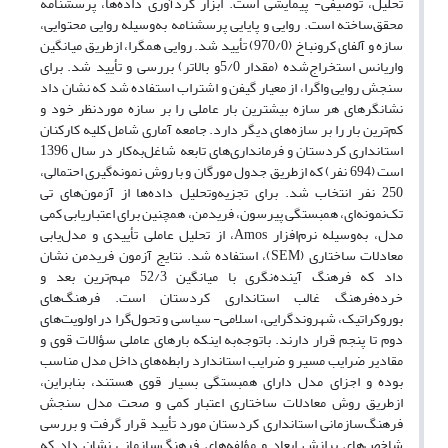
تحلیل، توصیفی- پیمایشی است. ابزار گردآوری داده‌ها، پرسشنامه
محقق‌ساخته است. روایی و پایایی پرسشنامه‌ به‌وسیله روایی محتوایی،
سازه و آلفای کرونباخ (970/0) تأیید شد. روایی همگرا، ازطریق میانگین
واریانس استخراج‌شده (مقدار 5/0و بالاتر) بررسی و تأیید شد. برای
سنجش روایی واگرا، از معیار گیفن و اشتراب استفاده شد که نشان داد
نشانگرهای هر سازه بیشترین بار عاملی را بر سازه موردنظر خود و
کم‌ترین بار را بر سازه‌های دیگر دارد. جامعه آماری شامل کلیه کارکنان
استانداری کردستان و فرمانداری‌های تابعه شاغل‌به‌کار در سال 1396
است (694 نفر) که ازطریق جدول مورگان و با روش نمونه‌گیری احتمالی،
250 نفر انتخاب شد. برای تجزیه‌وتحلیل داده‌ها از آزمون‌های تی
تک‌نمونه‌ای، همبستگی پیرسون، فریدمن، همچنین برای اعتباریابی کمی
مدل، به‌وسیله نرم‌افزار Amos، از تحلیل عاملی تأییدی و مدل‌یابی
معادلات ساختاری (SEM)، استفاده شد. نتایج آزمون فریدمن نشان
داد که فرهنگ آینده‌نگری با میانگین 52/3 مهم‌ترین بعد و
خرده‌فرهنگ غالب استانداری کردستان است. فرهنگ‌های
بوروکراتیک، شهروندگرایی، اسلامی- سیاسی و تحول‌گرا در اولویت‌های
دوم تا پنجم قرار دارند. باتوجه‌به اینکه بارهای عاملی سؤالات قوی و
مقادیر ضرایب مسیر و ضرایب استاندارد رابطه‌های داخل مدل مناسب
بوده و اجزای مدل دارای همبستگی بسیار قوی هستند، بنابراین،
ازطریق روش معادلات ساختاری اعتبار کمی و صحت مدل سنجش
فرهنگ‌سازمانی استانداری کردستان مورد تأیید قرار گرفت و بررسی
شاخص‌های برازش ابعاد و مؤلفه‌های فرهنگ‌سازمانی نشان داد که