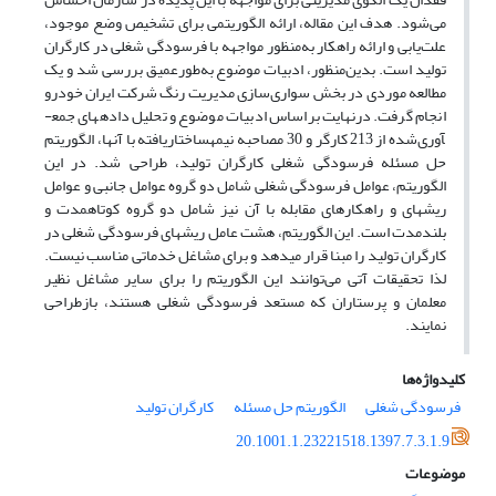
می‌شود. هدف این مقاله، ارائه الگوریتمی برای تشخیص وضع موجود،
علت‌یابی و ارائه راهکار به‌منظور مواجهه با فرسودگی شغلی در کارگران
تولید است. بدین‌منظور، ادبیات موضوع به‌طورعمیق بررسی شد و یک
مطالعه موردی در بخش سواری‌سازی مدیریت رنگ شرکت ایران خودرو
انجام گرفت. درنهایت براساس ادبیات موضوع و تحلیل داده­های جمع­
آوری‌شده از 213 کارگر و 30 مصاحبه نیمه­ساختاریافته با آنها، الگوریتم
حل مسئله فرسودگی شغلی کارگران تولید، طراحی شد. در این
الگوریتم، عوامل فرسودگی شغلی شامل دو گروه عوامل جانبی و عوامل
ریشه­ای و راهکارهای مقابله با آن نیز شامل دو گروه کوتاه­مدت و
بلندمدت است. این الگوریتم، هشت عامل ریشه­ای فرسودگی شغلی در
کارگران تولید را مبنا قرار می­دهد و برای مشاغل خدماتی مناسب نیست.
لذا تحقیقات آتی می‌توانند این الگوریتم را برای سایر مشاغل نظیر
معلمان و پرستاران که مستعد فرسودگی شغلی هستند، بازطراحی
نمایند.
کلیدواژه‌ها
فرسودگی شغلی
الگوریتم حل مسئله
کارگران تولید
20.1001.1.23221518.1397.7.3.1.9
موضوعات