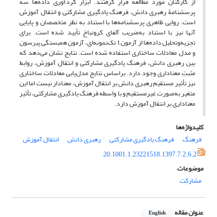
از کارکنان مورد مطالعه قرار گرفتند. ابزار گردآوری داده‌ها سه
پرسشنامۀ رهبری دانش، فرهنگ یادگیری مشارکتی و انتقال آموزش
است. روایی ظاهری پرسشنامه‌ها با استناد به نظر متخصصان و پایایی
آنها نیز با استناد به‌ضریب آلفای کرونباخ تأیید شده است. برای
تجزیه‌وتحلیل داده‌ها از آزمون t تک‌نمونه‌ای، آزمون همبستگی پیرسون
و مدل معادلات ساختاری استفاده شده است. نتایج نشان می‌دهد که
بین رهبری دانش، فرهنگ یادگیری مشارکتی و انتقال آموزش، روابط
مثبتِ معناداری وجود دارد. براساس نتایج مدل‌یابی معادلات ساختاری
نیز تأثیر مستقیم رهبری دانش بر انتقال آموزش، معنادار نیست اما این
متغیر به‌صورت غیرمستقیم و با واسطه فرهنگ یادگیری مشارکتی، تأثیر
معناداری بر انتقال آموزش دارد.
کلیدواژه‌ها
فرهنگ
فرهنگ یادگیری مشارکتی
رهبری دانش
انتقال آموزش
20.1001.1.23221518.1397.7.2.6.2
موضوعات
مشارکت
عنوان مقاله
English