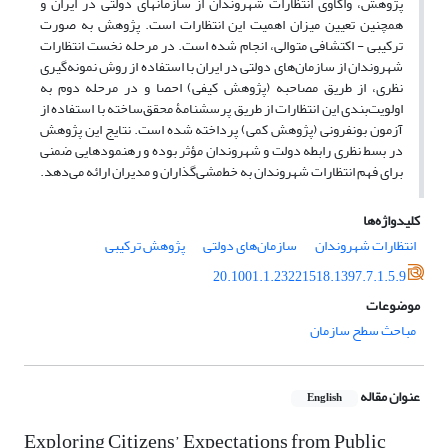
پژوهش، واکاوی انتظارات شهروندان از سازمان­های دولتی در ایران و
همچنین تعیین میزان اهمیت این انتظارات است. پژوهش به صورت
ترکیبی - اکتشافی متوالی، انجام شده است. در مرحله نخست انتظارات
شهروندان از سازمان‌‌های دولتی در ایران با استفاده از روش نمونه‌گیری
نظری، از طریق مصاحبه (پژوهش کیفی) احصا و در مرحله دوم به
اولویت‌بندی این انتظارات از طریق پرسشنامۀ محقق‌ساخته با استفاده از
آزمون بونفرونی (پژوهش کمی) پرداخته شده است. نتایج این پژوهش
در بسط نظری رابطه دولت و شهروندان مؤثر بوده و رهنمودهایی ضمنی
برای فهم انتظارات شهروندان به خط‌مشی‌گذاران و مدیران ارائه می‌‌دهد.
کلیدواژه‌ها
انتظارات شهروندان
سازمان‌های دولتی
پژوهش ترکیبی
20.1001.1.23221518.1397.7.1.5.9
موضوعات
مباحث سطح سازمان
عنوان مقاله
English
Exploring Citizens’ Expectations from Public