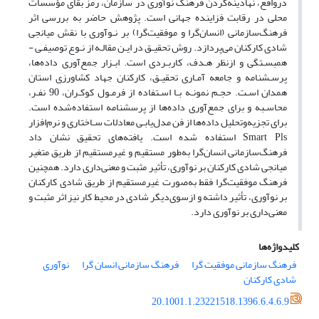
درواقع، نهادینه‌کردن فرهنگ نوآوری در سازمان، رمز بقای مؤسسات
محلی در رقابت فزاینده جهانی است. پژوهش حاضر به بررسی اثر
فرهنگ‌سازمانی (انسان‌گرا و موفقیت‌گرا) بر نـوآوری با نقش میانجی
شادی کارکنان می‌پردازد. روش تحقیـق در ایـن مقالـه از نـوع توصیفـی -
همبسـتگی و ازنظر هـدف، کاربـردی است. ابـزار جمع‌آوری داده‌ها،
پرسـشنامه و جامعه آمـاری تحقیـق، کارکنان جهاد کشاورزی استان
همدان اسـت. حجـم نمونـه بـا اسـتفاده از فرمـول کوکـران، 90 نفـر،
محاسـبه و برای جمع‌آوری داده‌ها از پرسشنامه استفاده‌شده است.
برای تجزیه‌وتحلیل داده‌ها از فن مدل‌یابـی معادلات سـاختاری و نرم‌افزار
Smart Pls استفاده ‌شده است. یافته‌های تحقیق نشان داد
فرهنگ‌سازمانی انسان‌گرا به‌طور مستقیم و غیرمستقیم از طریق متغیر
میانجی شادی کارکنان بر نوآوری، تأثیر مثبت و معنی‌داری دارد. همچنین
فرهنگ موفقیت‌گرا فقط به‌صورت غیرمستقیم از طریق شادی کارکنان
بر نوآوری، تأثیر داشته و ازسوی‌دیگر شادی در محیط کار نیز اثر مثبت و
معنی‌داری بر نوآوری دارد.
کلیدواژه‌ها
فرهنگ سازمانی موفقیت گرا
فرهنگ سازمانی انسان گرا
نوآوری
شادی کارکنان
20.1001.1.23221518.1396.6.4.6.9