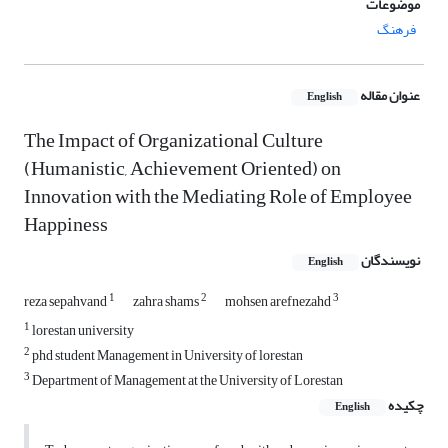
موضوعات
فرهنگ
عنوان مقاله
English
The Impact of Organizational Culture
(Humanistic, Achievement Oriented) on
Innovation with the Mediating Role of Employee
Happiness
نویسندگان
English
1
2
3
reza sepahvand
zahra shams
mohsen arefnezahd
1
lorestan university
2
phd student Management in University of lorestan
3
Department of Management at the University of Lorestan
چکیده
English