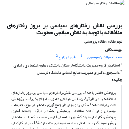
بررسی نقش رفتارهای سیاسی بر بروز رفتارهای
منافقانه با توجه به نقش میانجی معنویت
نوع مقاله : مقاله پژوهشی
نویسندگان
2
1
سید نجم الدین موسوی
فرجام زارع
1
استادیار گروه مدیریت دانشگاه لرستان دانشکده علوم اقتصادی و اداری
2
دانشجوی دکترای مدیریت منابع انسانی دانشگاه لرستان
چکیده
پژوهش حاضر با هدف بررسی نقش رفتارهای سیاسی بر بروز رفتارهای
منافقانه با درنظرگرفتن نقش میانجی معنویت انجام پذیرفت. پژوهش
حاضر ازلحاظ هدف، کاربردی و ازنظر جمع‌آوری داده­ها از نوع تحقیقات
توصیفی و از شاخه مطالعات پیمایشی به‌شمار می­آید. جامعه آماری
پژوهش، کارکنان جهاد کشاورزی استان فارس هستند که با استفاده از
روش نمونه­گیری تصادفی ساده، نمونه‌ای به‌اندازه 154 نفر از کارکنان
آن به‌عنوان اعضای نمونه انتخاب شده­اند. داده‌های پژوهش با استفاده