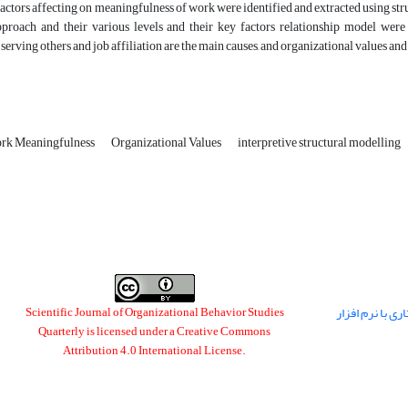
 factors affecting on meaningfulness of work were identified and extracted using stru
proach and their various levels and their key factors relationship model were 
erving others and job affiliation are the main causes, and organizational values and 
rk Meaningfulness
Organizational Values
interpretive structural modelling
ی با نرم افزار
Scientific Journal of Organizational Behavior Studies
Quarterly is licensed under a
Creative Commons
Attribution 4.0 International License
.