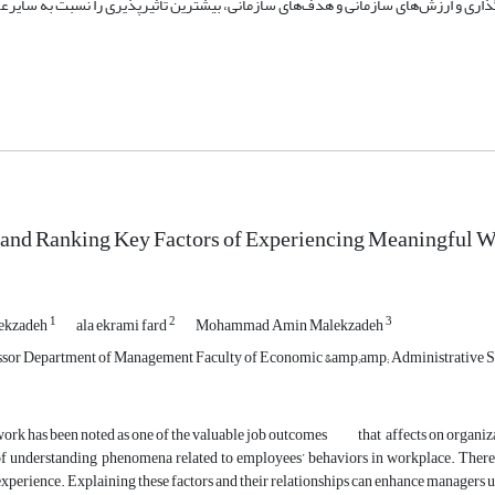
رگذاری و ارزش‌های سازمانی و هدف‌های سازمانی، بیشترین تأثیرپذیری را نسبت به سایرع
 and Ranking Key Factors of Experiencing Meaningful W
1
2
3
ekzadeh
ala ekrami fard
Mohammad Amin Malekzadeh
essor Department of Management Faculty of Economic &amp;amp; Administrative 
ork has been noted as one of the valuable job outcomes that affects on organizat
of understanding phenomena related to employees’ behaviors in workplace. There
experience. Explaining these factors and their relationships can enhance managers 