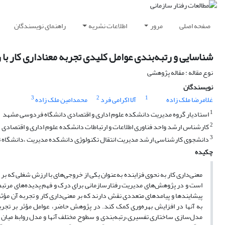
صفحه اصلی
مرور
اطلاعات نشریه
راهنمای نویسندگان
شناسایی و رتبه‌بندی عوامل کلیدی تجربه معناداری کار ب
نوع مقاله : مقاله پژوهشی
نویسندگان
3
2
1
غلامرضا ملک زاده
آلا اکرامی فرد
محمدامین ملک زاده
1
استادیار گروه مدیریت دانشکده علوم اداری و اقتصادی دانشگاه فردوسی مشهد
2
کارشناس ارشد واحد فناوری اطلاعات و ارتباطات دانشکده علوم اداری و اقتصاد
3
دانشجوی کارشناسی ارشد مدیریت انتقال تکنولوژی دانشکده مدیریت ،دانشگاه ت
چکیده
معنی‌داری کار به نحوی فزاینده به‌عنوان یکی از خروجی‌های با ارزش شغلی که ب
است و در پژوهش‌های مدیریت رفتارساز‌مانی برای درک و فهم پدیده‌های مرتبط با 
پیشایندها و پیامدهای متعددی نقش دارند که بر معنی‌داری کار و تجربه آن مؤثرند
به آنها در افزایش بهره‌وری کمک کند. در پژوهش حاضر، عوامل مؤثر بر تجر
مدل‌سازی ساختاری تفسیری،رتبه‌بندی و سطوح مختلف آنها و مدل روابط میان 